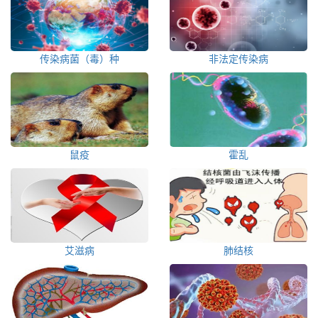
传染病菌（毒）种
非法定传染病
鼠疫
霍乱
艾滋病
肺结核