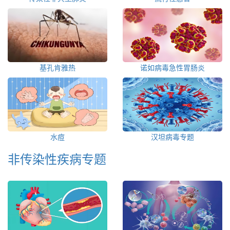
基孔肯雅热
诺如病毒急性胃肠炎
水痘
汉坦病毒专题
非传染性疾病专题