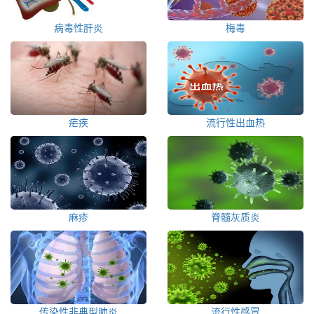
病毒性肝炎
梅毒
疟疾
流行性出血热
麻疹
脊髓灰质炎
传染性非典型肺炎
流行性感冒