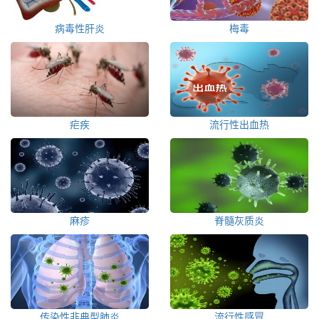
病毒性肝炎
梅毒
疟疾
流行性出血热
麻疹
脊髓灰质炎
传染性非典型肺炎
流行性感冒