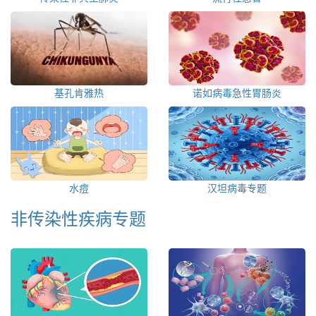
基孔肯雅热
诺如病毒急性胃肠炎
水痘
汉坦病毒专题
非传染性疾病专题