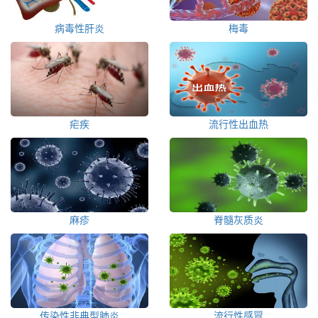
病毒性肝炎
梅毒
疟疾
流行性出血热
麻疹
脊髓灰质炎
传染性非典型肺炎
流行性感冒