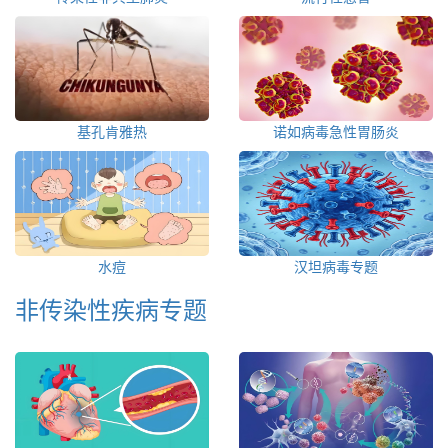
基孔肯雅热
诺如病毒急性胃肠炎
水痘
汉坦病毒专题
非传染性疾病专题