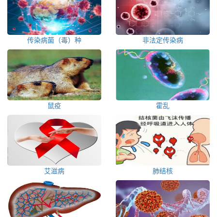
传染病菌（毒）种
非法定传染病
鼠疫
霍乱
艾滋病
肺结核