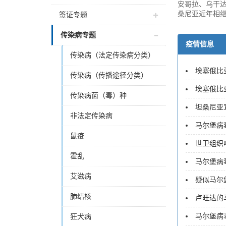
安哥拉、乌干
桑尼亚近年相继
签证专题
传染病专题
疫情信息
传染病（法定传染病分类）
埃塞俄比亚
传染病（传播途径分类）
埃塞俄比
传染病菌（毒）种
坦桑尼亚
非法定传染病
马尔堡病毒
鼠疫
世卫组织
霍乱
马尔堡病毒
艾滋病
疑似马尔堡
肺结核
卢旺达的马
马尔堡病毒
狂犬病