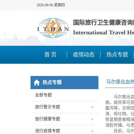
2026-08-06 星期四
国际旅行卫生健康咨询
International Travel H
首 页
疫情动态
热点专题
马尔堡出血
热点专题
全部专题
马尔堡出血热 (M
病，病死率可高
旅行警示专题
腹泻等，无明
液、呕吐物、
旅行健康专题
恢复期患者精
溶胶传播。与
流行疫情专题
目前，马尔堡