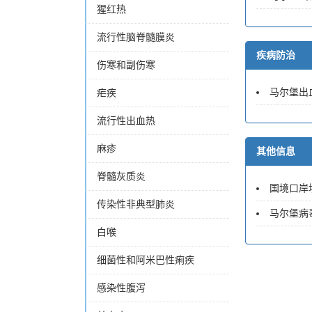
猩红热
流行性脑脊髓膜炎
疾病防治
伤寒和副伤寒
马尔堡出
疟疾
流行性出血热
麻疹
其他信息
脊髓灰质炎
国境口岸埃博
传染性非典型肺炎
马尔堡病毒R
白喉
细菌性和阿米巴性痢疾
感染性腹泻