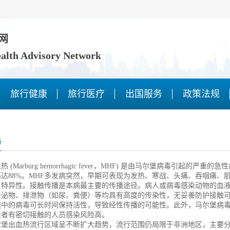
网
ealth Advisory Network
旅行健康
旅行医疗
出国服务
政策法规
热
arburg hemorrhagic fever，MHF) 是由马尔堡病毒引起的严重的
达88%。MHF多发病突然，早期可表现为发热、寒战、头痛、吞咽痛、
显特异性。接触传播是本病最主要的传播途径。病人或病毒感染动物的血
分泌物、排泄物（如尿、粪便）等均具有高度的传染性，无妥善防护接触
液中的病毒可长时间保持活性，导致经性传播的可能性。此外，马尔堡病
患者有密切接触的人员感染风险高。
出血热流行区域呈不断扩大趋势，流行范围仍局限于非洲地区，主要分