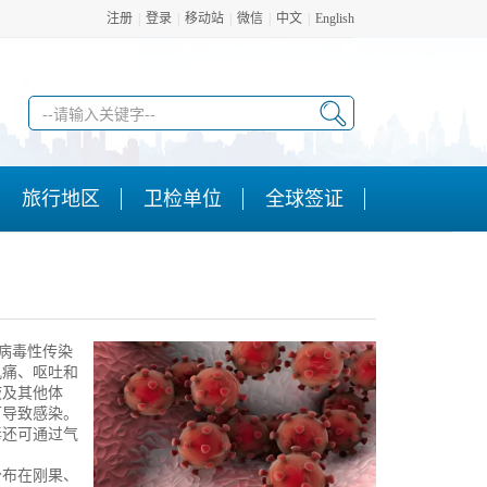
注册
|
登录
|
移动站
|
微信
|
中文
|
English
旅行地区
卫检单位
全球签证
急性病毒性传染
肌痛、呕吐和
液及其他体
可导致感染。
毒还可通过气
布在刚果、