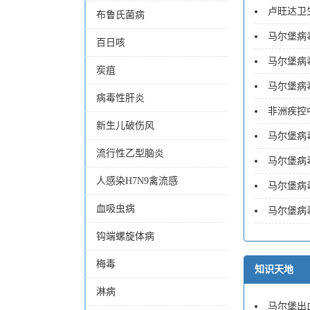
卢旺达卫
布鲁氏菌病
马尔堡病毒
百日咳
马尔堡病毒
炭疽
马尔堡病毒
病毒性肝炎
非洲疾控
新生儿破伤风
马尔堡病毒
流行性乙型脑炎
马尔堡病毒
人感染H7N9禽流感
马尔堡病毒
血吸虫病
马尔堡病毒
钩端螺旋体病
梅毒
知识天地
淋病
马尔堡出