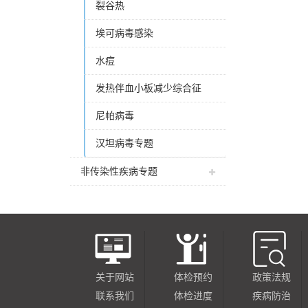
裂谷热
埃可病毒感染
水痘
发热伴血小板减少综合征
尼帕病毒
汉坦病毒专题
非传染性疾病专题
关于网站
体检预约
政策法规
联系我们
体检进度
疾病防治