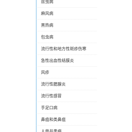
丝虫病
麻风病
黑热病
包虫病
流行性和地方性斑疹伤寒
急性出血性结膜炎
风疹
流行性腮腺炎
流行性感冒
手足口病
鼻疽和类鼻疽
人兽共患病