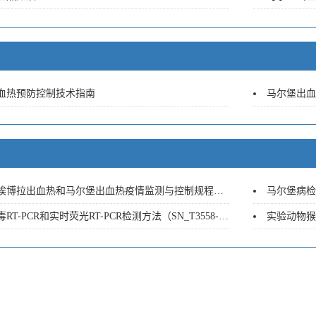
血热预防控制技术指南
马尔堡出血
拉出血热和马尔堡出血热疫情监测与控制规程（SN_T1231-2010）
马尔堡病检测
T-PCR和实时荧光RT-PCR检测方法（SN_T3558-2013）
实验动物猴马