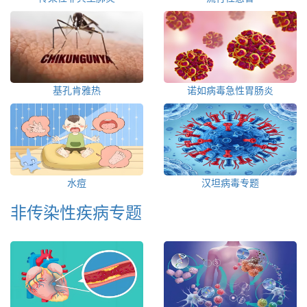
基孔肯雅热
诺如病毒急性胃肠炎
水痘
汉坦病毒专题
非传染性疾病专题