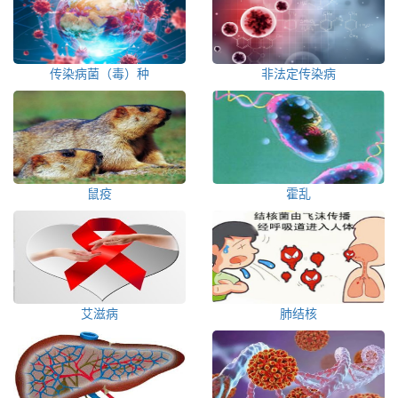
传染病菌（毒）种
非法定传染病
鼠疫
霍乱
艾滋病
肺结核