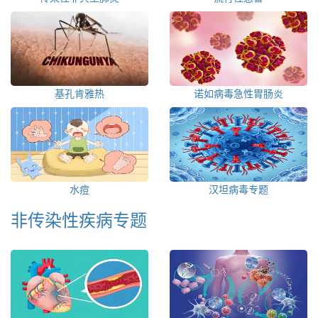
基孔肯雅热
诺如病毒急性胃肠炎
水痘
汉坦病毒专题
非传染性疾病专题