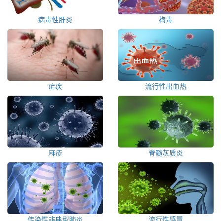
病毒性肝炎
梅毒
疟疾
流行性出血热
麻疹
脊髓灰质炎
传染性非典型肺炎
流行性感冒