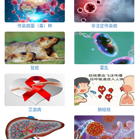
传染病菌（毒）种
非法定传染病
鼠疫
霍乱
艾滋病
肺结核