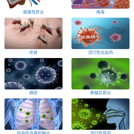
病毒性肝炎
梅毒
疟疾
流行性出血热
麻疹
脊髓灰质炎
传染性非典型肺炎
流行性感冒