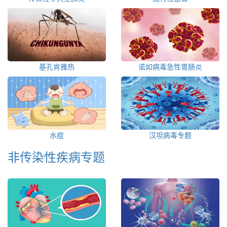
基孔肯雅热
诺如病毒急性胃肠炎
水痘
汉坦病毒专题
非传染性疾病专题