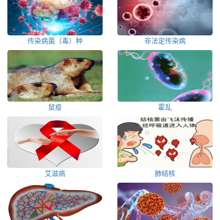
传染病菌（毒）种
非法定传染病
鼠疫
霍乱
艾滋病
肺结核