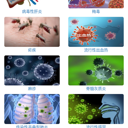
病毒性肝炎
梅毒
疟疾
流行性出血热
麻疹
脊髓灰质炎
传染性非典型肺炎
流行性感冒