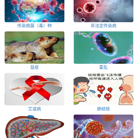
传染病菌（毒）种
非法定传染病
鼠疫
霍乱
艾滋病
肺结核