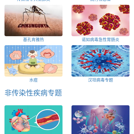
基孔肯雅热
诺如病毒急性胃肠炎
水痘
汉坦病毒专题
非传染性疾病专题