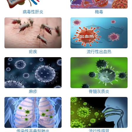
病毒性肝炎
梅毒
疟疾
流行性出血热
麻疹
脊髓灰质炎
传染性非典型肺炎
流行性感冒