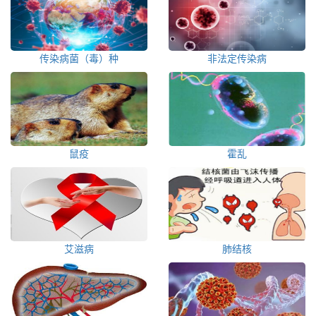
传染病菌（毒）种
非法定传染病
鼠疫
霍乱
艾滋病
肺结核