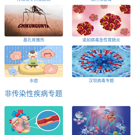
基孔肯雅热
诺如病毒急性胃肠炎
水痘
汉坦病毒专题
非传染性疾病专题