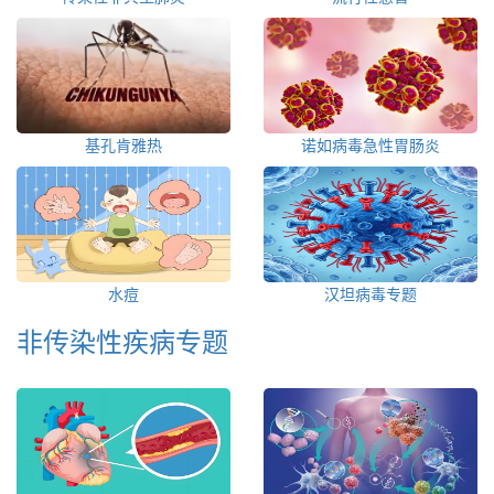
基孔肯雅热
诺如病毒急性胃肠炎
水痘
汉坦病毒专题
非传染性疾病专题