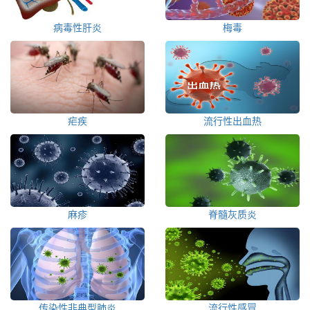
病毒性肝炎
梅毒
疟疾
流行性出血热
麻疹
脊髓灰质炎
传染性非典型肺炎
流行性感冒