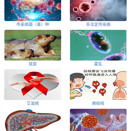
传染病菌（毒）种
非法定传染病
鼠疫
霍乱
艾滋病
肺结核