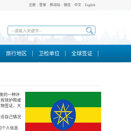
注册
|
登录
|
移动站
|
微信
|
中文
|
English
旅行地区
卫检单位
全球签证
颁发的一种许
凭有效护照或
生物签证，大
合自己情况
的个人信息