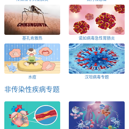
基孔肯雅热
诺如病毒急性胃肠炎
水痘
汉坦病毒专题
非传染性疾病专题