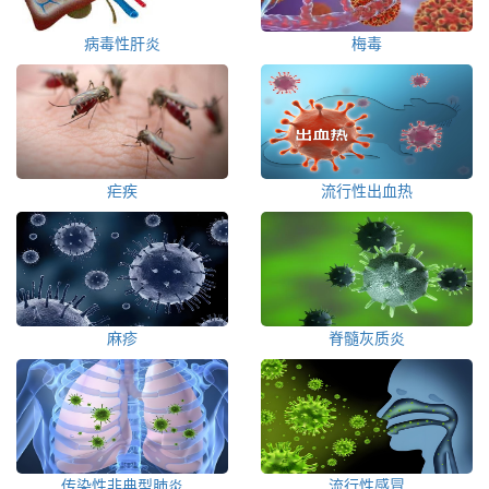
病毒性肝炎
梅毒
疟疾
流行性出血热
麻疹
脊髓灰质炎
传染性非典型肺炎
流行性感冒