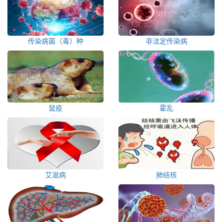
传染病菌（毒）种
非法定传染病
鼠疫
霍乱
艾滋病
肺结核