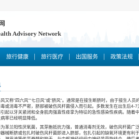
网
ealth Advisory Network
旅行健康
旅行医疗
出国服务
政策法规
风
称“四六风““七日风“或“脐风“。通常是在接生断脐时，由于接生人员的
毒或消毒不严密，脐部被破伤风杆菌侵入而引起。多数发生在出生后4-
而引起以牙关紧闭和全身肌肉强直性痉挛为特征的急性感染性疾病。随着
发病率已经明显降低。
革兰阳性厌氧菌，其芽胞抵抗力强，普通消毒剂无效，破伤风杆菌广泛
的器械断脐或包扎时破伤风杆菌即进入脐部，包扎引起的缺氧环境更有利
干、淋巴液等传至脊髓和脑干，与中枢神经组织中神经节苷脂结合，使后