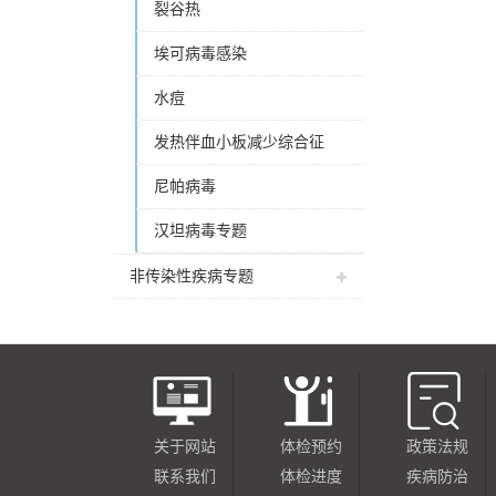
裂谷热
埃可病毒感染
水痘
发热伴血小板减少综合征
尼帕病毒
汉坦病毒专题
非传染性疾病专题
关于网站
体检预约
政策法规
联系我们
体检进度
疾病防治