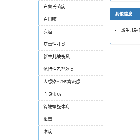
布鲁氏菌病
其他信息
百日咳
新生儿破伤
炭疽
病毒性肝炎
新生儿破伤风
流行性乙型脑炎
人感染H7N9禽流感
血吸虫病
钩端螺旋体病
梅毒
淋病