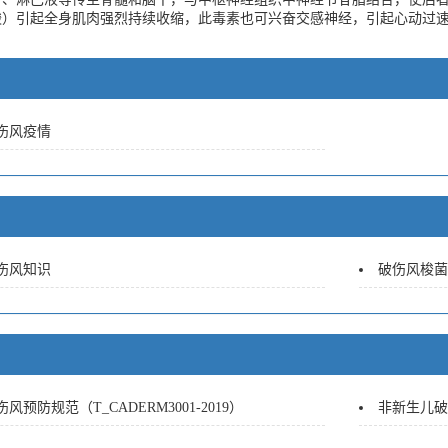
酸）引起全身肌肉强烈持续收缩，此毒素也可兴奋交感神经，引起心动过
伤风疫情
伤风知识
破伤风梭菌
风预防规范（T_CADERM3001-2019）
非新生儿破伤