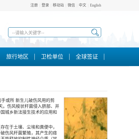
注册
|
登录
|
移动站
|
微信
|
中文
|
English
旅行地区
卫检单位
全球签证
手或所 ­新生儿破伤风用的剪
7天。伤风梭状杆菌侵入脐部、并
中国城乡新法接生技术的应用和
存在于土壤、尘埃和粪便中，
于破伤风杆菌繁殖，其产生的痉
者不能释放抑制性神经介质（甘