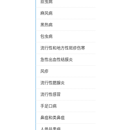
丝虫病
麻风病
黑热病
包虫病
流行性和地方性斑疹伤寒
急性出血性结膜炎
风疹
流行性腮腺炎
流行性感冒
手足口病
鼻疽和类鼻疽
人兽共患病