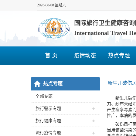
2026-08-08 星期六
国际旅行卫生健康咨询
International Travel H
首 页
疫情动态
热点专题
新生儿破伤
热点专题
全部专题
新生儿破伤风又
刀、纱布未经消
旅行警示专题
产生痉挛毒素
推广，本病的
旅行健康专题
破伤风杆菌为
当用该菌污染
流行疫情专题
挛毒素沿神经