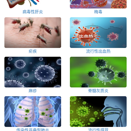
病毒性肝炎
梅毒
疟疾
流行性出血热
麻疹
脊髓灰质炎
传染性非典型肺炎
流行性感冒