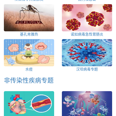
基孔肯雅热
诺如病毒急性胃肠炎
水痘
汉坦病毒专题
非传染性疾病专题