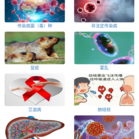
传染病菌（毒）种
非法定传染病
鼠疫
霍乱
艾滋病
肺结核