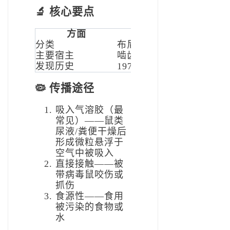
🔬 核心要点
方面
分类
布尼亚病毒科，分节段负链
主要宿主
啮齿类动物（田鼠、野鼠
发现历史
1978年由韩国学者李镐汪
🦠 传播途径
吸入气溶胶（最
常见）——鼠类
尿液/粪便干燥后
形成微粒悬浮于
空气中被吸入
直接接触——被
带病毒鼠咬伤或
抓伤
食源性——食用
被污染的食物或
水