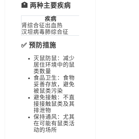
🏥 两种主要疾病
疾病
英文缩写
肾综合征出血热
HFRS
亚洲（中日
汉坦病毒肺综合征
HPS
美洲（美国
✅ 预防措施
灭鼠防鼠：减少
居住环境中的鼠
类数量
食品卫生：食物
妥善存放，避免
被鼠类污染
避免接触：不直
接接触鼠类及其
排泄物
保持通风：尤其
在可能有鼠类活
动的场所