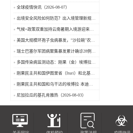
全球疫情快讯（2026-08-07）
出境安全风险如何防范？出入境管理新规9月15日起施行
气候+政策双重加持云南暑期入境游迎来热潮
美国大规模环孢子虫病暴发，“沙拉碗”农业生产陷入低迷
瑞士巴塞尔军团病聚集暴发累计确诊28例含死亡病例
多国传染病监测动态：刚果（金）埃博拉确诊突破4000例
刚果民主共和国伊图里省（Ituri）和北基伍省（Nord-Kivu）的埃博拉·本迪布乔病毒病（2026-08-04）
刚果民主共和国和乌干达的埃博拉·本迪布乔病毒病（2026-08-04）
尼加拉瓜的基孔肯雅热（2026-08-03）
关于网站
体检预约
政策法规
疫情快讯