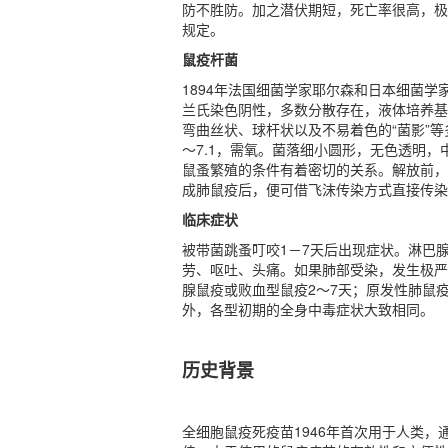
防不胜防。加之潜伏期短，死亡率很高，极
规定。
鼠疫杆菌
1894年法国细菌学家耶尔森和日本细菌学家北
兰氏染色阴性，多数分散存在，液体培养基
弯曲丝状、球杆状以及不易着色的“菌影”等
～7.1，需氧。菌落细小圆形，无色透明
鼠蚤繁殖的条件有着密切的关系。解放前，
成肺鼠疫后，便可借飞沫传染方式直接传染
临床症状
被带菌跳蚤叮咬1－7天后出现症状。淋巴
劳、呕吐、头痛。如果肺部受染，发生极严
腺鼠疫或败血型鼠疫2～7天；原发性肺鼠
外，各型初期的全身中毒症状大致相同。
历史背景
全细胞鼠疫死疫苗1946年首次用于人类