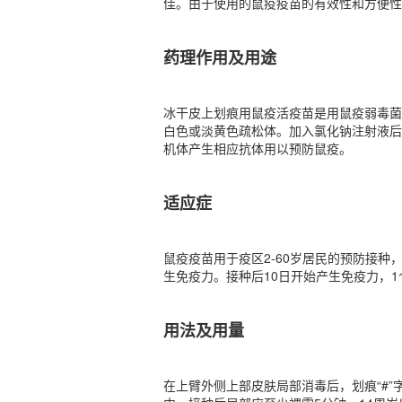
佳。由于使用的鼠疫疫苗的有效性和方便性
药理作用及用途
冰干皮上划痕用鼠疫活疫苗是用鼠疫弱毒菌（
白色或淡黄色疏松体。加入氯化钠注射液后
机体产生相应抗体用以预防鼠疫。
适应症
鼠疫疫苗用于疫区2-60岁居民的预防接种
生免疫力。接种后10日开始产生免疫力，1
用法及用量
在上臂外侧上部皮肤局部消毒后，划痕“#”字