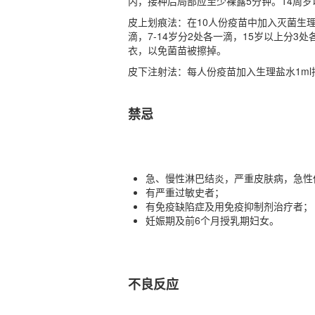
内，接种后局部应至少裸露5分钟。14周岁以
皮上划痕法：在10人份疫苗中加入灭菌生理
滴，7-14岁分2处各一滴，15岁以上分3处
衣，以免菌苗被擦掉。
皮下注射法：每人份疫苗加入生理盐水1ml摇匀
禁忌
急、慢性淋巴结炎，严重皮肤病，急性
有严重过敏史者；
有免疫缺陷症及用免疫抑制剂治疗者；
妊娠期及前6个月授乳期妇女。
不良反应