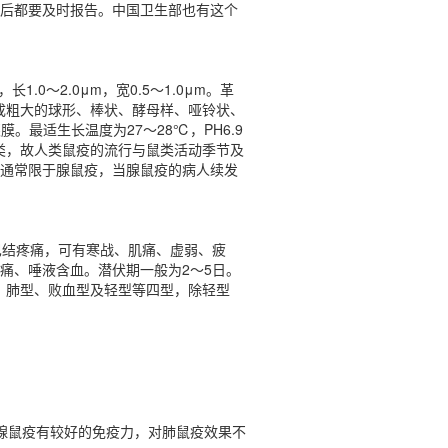
后都要及时报告。中国卫生部也有这个
0～2.0μm，宽0.5～1.0μm。革
成粗大的球形、棒状、酵母样、哑铃状、
最适生长温度为27～28℃，PH6.9
类，故人类鼠疫的流行与鼠类活动季节及
通常限于腺鼠疫，当腺鼠疫的病人续发
巴结疼痛，可有寒战、肌痛、虚弱、疲
痛、唾液含血。潜伏期一般为2～5日。
型、肺型、败血型及轻型等四型，除轻型
对腺鼠疫有较好的免疫力，对肺鼠疫效果不