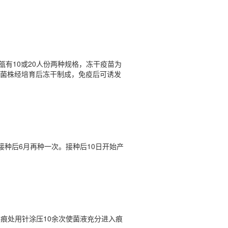
瓿有10或20人份两种规格，冻干疫苗为
菌株经培育后冻干制成，免疫后可诱发
接种后6月再种一次。接种后10日开始产
，划痕处用针涂压10余次使菌液充分进入痕