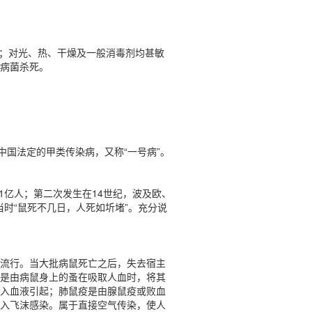
上；对光、热、干燥及一般消毒剂均甚敏
将病菌杀死。
中国法定的甲类传染病，又称“一号病”。
1亿人；第二次发生在14世纪，波及欧、
当时“鼠死不几日，人死如圻堵”。充分说
流行。当大批病鼠死亡之后，失去宿主
是由病鼠身上的蚤在吸取人血时，将其
入血液引起；肺鼠疫是由腺鼠疫或败血
入飞沫感染。属于直接空气传染，使人