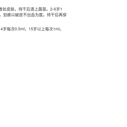
处皮肤，待干后滴上菌苗。2-6岁1
#"字，划痕以破皮不出血为度。待干后再穿
每次0.5ml，15岁以上每次1ml。