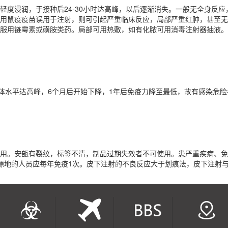
轻度浸润，于接种后24-30小时达高峰，以后逐渐消失。一般无全身反
用鼠疫疫苗误用于注射，则可引起严重临床反应，局部严重红肿，甚至无
服用链霉素或磺胺类药。局部可用热敷，如有化脓可用消毒注射器抽液。
抗体水平达高峰，6个月后开始下降，1年后免疫力降至最低，故有感染危险
用。安瓿有裂纹，标签不清，制品过期失效者不可使用。患严重疾病、免
源地的人员应每年免疫1次。皮下注射的不良反应大于划痕法，皮下注射