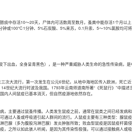
脓痰中存活10～20天，尸体内可活数周至数月，蚤粪中能存活1个月以
分钟或100℃1分钟、5%石炭酸、5%来苏，0.1升汞、5～10%氯胺均可
有皮下出血，全身呈青黑色），是一种严重威胁人类生命的急性传染病，是
发生三次大流行，第一次发生在公元6世纪，从地中海地区传入欧洲，死亡近
。14世纪大流行时波及我国。1793年云南师道南所著“《死鼠行》”中描述
国内人间鼠疫已基本消灭，但自然疫源地依然存在。
病，主要通过鼠蚤传播。人类发生鼠疫之前，通常在鼠类之间已经发病和
可通过人蚤或呼吸道引起人群间的流行。人鼠疫主要有三种类型：腺鼠疫
淋巴腺（多为腹股沟淋巴腺）发炎肿胀所致；败血型鼠疫是因鼠疫杆菌侵
疫，之所以如此骇人听闻，是因为其传染性极强，可以通过接触病人或吸