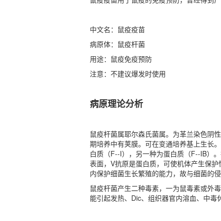
中文名：鼠疫疫苗
病原体：鼠疫杆菌
用途：鼠疫免疫预防
注意：不建议爆发时使用
病原理论分析
鼠疫杆菌属耶尔森氏菌属。为革兰染色阴性短
期培养中有荚膜。可在变通培养基上生长。在陈
白质（F--I），另一种为蛋白质（F--
表面，V抗原是蛋白质，可使机体产生保护
内保护细菌生长繁殖的能力，故与细菌的侵
鼠疫杆菌产生二种毒素，一为鼠毒素或外毒
能引起发热、Dic、组织器官内溶血、中毒休