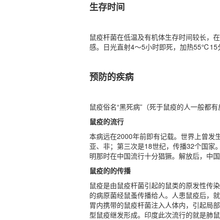
生存时间
鼠疫杆菌在低温及有机体生存时间较长，在
感。日光直射4～5小时即死，加热55℃15
预防的疾病
鼠疫俗名“黑死病”（死于鼠疫的人一般都
鼠疫的流行
本病远在2000年前即有记载。世界上曾
亚、非；第三次是18世纪，传播32个国家
明那时在中国流行十分猖獗。解放后，中国
鼠疫的的传播
鼠疫是由鼠疫杆菌引起的鼠类的原发性传染
的病原菌经鼠蚤传播给人。人患鼠疫后，就
胃内携带的鼠疫杆菌注入人体内，引起局部
型鼠疫继发形成。印度此次流行的就是肺鼠