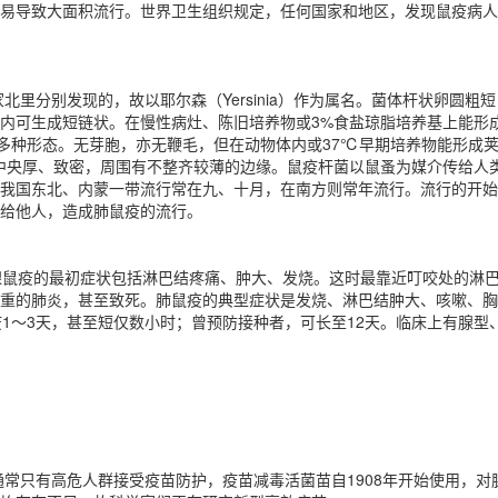
易导致大面积流行。世界卫生组织规定，任何国家和地区，发现鼠疫病人
里分别发现的，故以耶尔森（Yersinia）作为属名。菌体杆状卵圆粗短，长1.
内可生成短链状。在慢性病灶、陈旧培养物或3%食盐琼脂培养基上能形
多种形态。无芽胞，亦无鞭毛，但在动物体内或37℃早期培养物能形成荚膜。
，中央厚、致密，周围有不整齐较薄的边缘。鼠疫杆菌以鼠蚤为媒介传给人
我国东北、内蒙一带流行常在九、十月，在南方则常年流行。流行的开始
给他人，造成肺鼠疫的流行。
腺鼠疫的最初症状包括淋巴结疼痛、肿大、发烧。这时最靠近叮咬处的淋
重的肺炎，甚至致死。肺鼠疫的典型症状是发烧、淋巴结肿大、咳嗽、胸
疫1～3天，甚至短仅数小时；曾预防接种者，可长至12天。临床上有腺
，通常只有高危人群接受疫苗防护，疫苗减毒活菌苗自1908年开始使用，