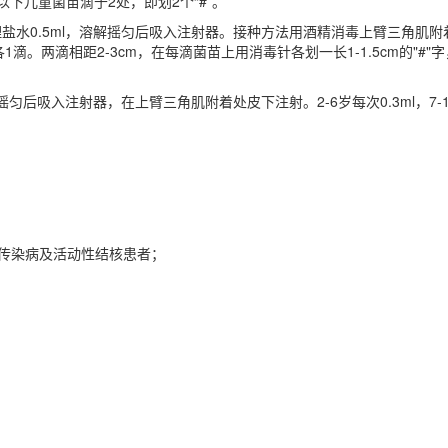
下儿童菌苗滴于2处，即划2个“#”。
盐水0.5ml，溶解摇匀后吸入注射器。接种方法用酒精消毒上臂三角肌附着
各1滴。两滴相距2-3cm，在每滴菌苗上用消毒针各划一长1-1.5cm的"
后吸入注射器，在上臂三角肌附着处皮下注射。2-6岁每次0.3ml，7-14岁
传染病及活动性结核患者；