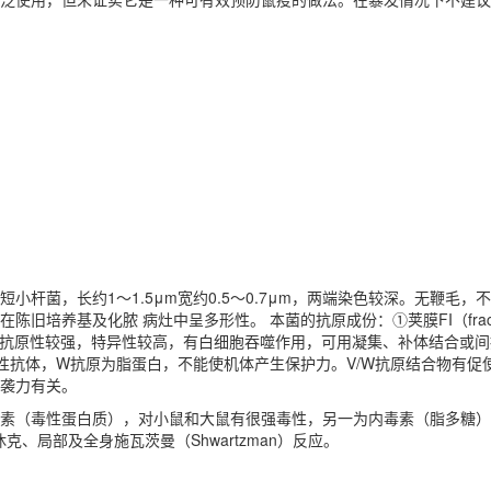
小杆菌，长约1～1.5μm宽约0.5～0.7μm，两端染色较深。无鞭毛
旧培养基及化脓 病灶中呈多形性。 本菌的抗原成份：①荚膜FI（fract
IB）。抗原性较强，特异性较高，有白细胞吞噬作用，可用凝集、补体结合或
性抗体，W抗原为脂蛋白，不能使机体产生保护力。V/W抗原结合物有促
袭力有关。
素（毒性蛋白质），对小鼠和大鼠有很强毒性，另一为内毒素（脂多糖）
克、局部及全身施瓦茨曼（Shwartzman）反应。