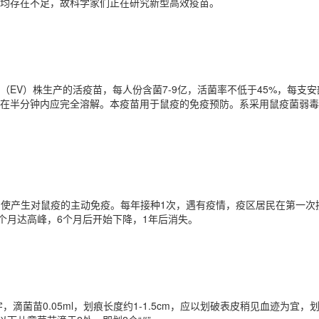
均存在不足，故科学家们正在研究新型高效疫苗。
EV）株生产的活疫苗，每人份含菌7-9亿，活菌率不低于45%，每支安
在半分钟内应完全溶解。本疫苗用于鼠疫的免疫预防。系采用鼠疫菌弱毒
，使产生对鼠疫的主动免疫。每年接种1次，遇有疫情，疫区居民在第一次
个月达高峰，6个月后开始下降，1年后消失。
，滴菌苗0.05ml，划痕长度约1-1.5cm，应以划破表皮稍见血迹为宜