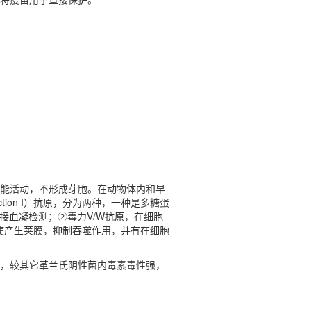
，不能活动，不形成芽胞。在动物体内和早
ion I）抗原，分为两种，一种是多糖蛋
间接血凝检测；②毒力V/W抗原，在细胞
使产生荚膜，抑制吞噬作用，并有在细胞
，较其它革兰氏阴性菌内毒素毒性强，