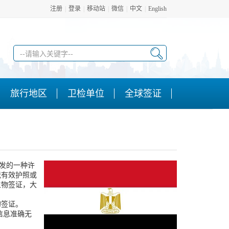
注册
|
登录
|
移动站
|
微信
|
中文
|
English
旅行地区
卫检单位
全球签证
颁发的一种许
凭有效护照或
生物签证，大
签证。­
信息准确无