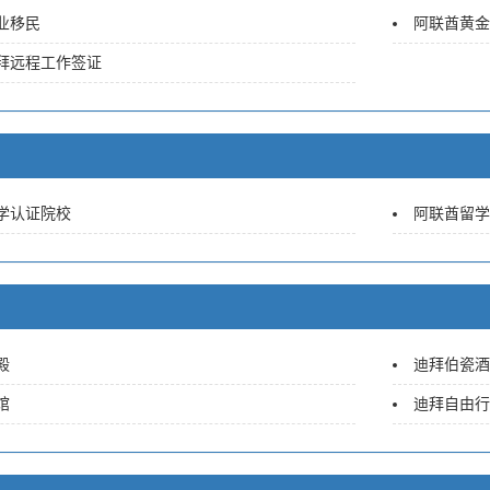
业移民
阿联酋黄金
拜远程工作签证
学认证院校
阿联酋留学
殿
迪拜伯瓷酒
馆
迪拜自由行