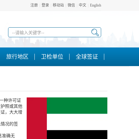
注册
|
登录
|
移动站
|
微信
|
中文
|
English
旅行地区
卫检单位
全球签证
的一种许可证
效护照或其他
签证，大大增
己情况的签
息准确无