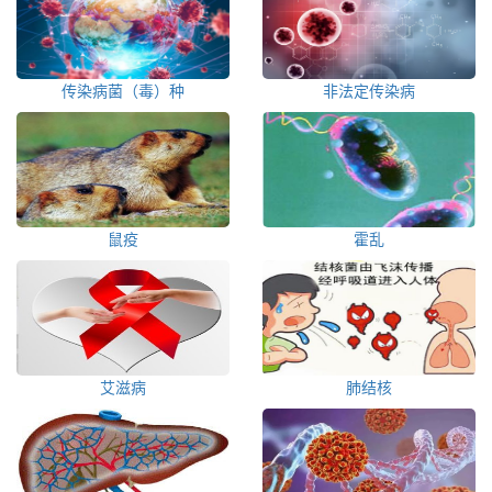
传染病菌（毒）种
非法定传染病
鼠疫
霍乱
艾滋病
肺结核