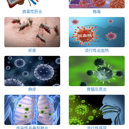
病毒性肝炎
梅毒
疟疾
流行性出血热
麻疹
脊髓灰质炎
传染性非典型肺炎
流行性感冒