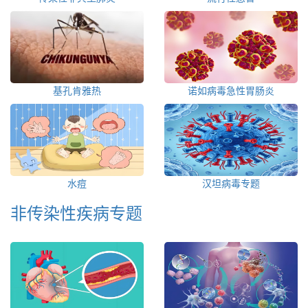
基孔肯雅热
诺如病毒急性胃肠炎
水痘
汉坦病毒专题
非传染性疾病专题