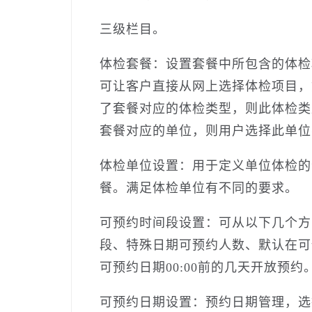
三级栏目。
体检套餐：设置套餐中所包含的体检
可让客户直接从网上选择体检项目，
了套餐对应的体检类型，则此体检类
套餐对应的单位，则用户选择此单位
体检单位设置：用于定义单位体检的
餐。满足体检单位有不同的要求。
可预约时间段设置：可从以下几个方
段、特殊日期可预约人数、默认在可预
可预约日期00:00前的几天开放预约
可预约日期设置：预约日期管理，选