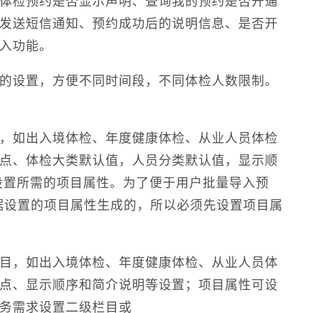
体检预约是否显示声明、查询我的预约是否开通
发送短信通知、预约成功后的说明信息、是否开
入功能。
的设置，方便不同时间段，不同体检人数限制。
，如出入境体检、年度健康体检、从业人员体检
点、体检大类默认值，人员分类默认值，显示顺
设置所需的项目属性。为了便于用户批量导入预
据设置的项目属性生成的，所以必须先设置项目属
目，如出入境体检、年度健康体检、从业人员体
点、显示顺序和简介说明等设置；项目属性可设
务需求设置二级栏目或