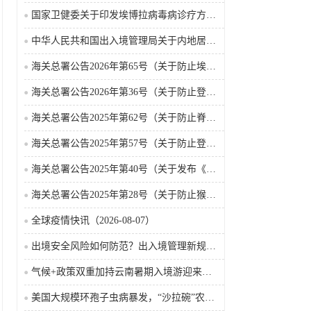
国家卫健委关于印发埃博拉病毒病诊疗方案（2026年版）的通知
中华人民共和国出入境管理局关于内地居民前往港澳地区定居审批条件的公告（2026-06-30）
海关总署公告2026年第65号（关于防止埃博拉病毒病疫情传入我国的公告）（2026-05-18）
海关总署公告2026年第36号（关于防止登革热疫情传入我国的公告）
海关总署公告2025年第62号（关于防止脊髓灰质炎疫情传入我国的公告）
海关总署公告2025年第57号（关于防止登革热疫情传入我国的公告）
海关总署公告2025年第40号（关于发布《国境口岸传染病监测实施办法》的公告）
海关总署公告2025年第28号（关于防止猴痘疫情传入我国的公告）
全球疫情快讯（2026-08-07）
出境安全风险如何防范？出入境管理新规9月15日起施行
气候+政策双重加持云南暑期入境游迎来热潮
美国大规模环孢子虫病暴发，“沙拉碗”农业生产陷入低迷