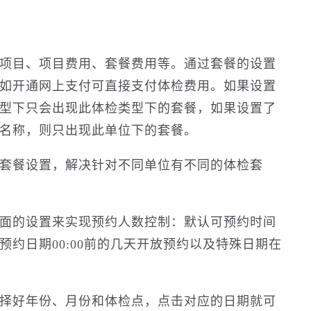
项目、项目费用、套餐费用等。通过套餐的设置
如开通网上支付可直接支付体检费用。如果设置
型下只会出现此体检类型下的套餐，如果设置了
名称，则只出现此单位下的套餐。
套餐设置，解决针对不同单位有不同的体检套
面的设置来实现预约人数控制：默认可预约时间
约日期00:00前的几天开放预约以及特殊日期在
。
择好年份、月份和体检点，点击对应的日期就可