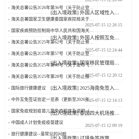
海关总署公告2026年第36号（关于防止登革热疫情传...
[出入境政策]
外国人区域性入境免签政策
海关总署国家卫生健康委国家疾控局关于发布《国境口岸传...
2025-07-15 12:26:15
国家疾病预防控制局中华人民共和国海关总署关于公布监测...
[出入境政策]
外国人按照互免签证协定免签来华有关问题的答问口径
海关总署公告2025年第62号（关于防止脊髓灰质炎疫...
2025-07-15 12:24:44
海关总署公告2025年第57号（关于防止登革热疫情传...
[出入境政策]
国家移民管理局：境外人员搭乘航班自浦东国际机场入区无需中国签证
海关总署公告2025年第40号（关于发布《国境口岸传...
2025-07-15 12:20:12
海关总署公告2025年第28号（关于防止猴痘疫情传入...
[出入境政策]
2025海南免签入境国家一览表
国际旅行健康建议
中外互免签证协定一览表（更新至2026年2月25日）
2025-07-15 12:14:13
国家免疫规划疫苗儿童免疫程序及说明（2026年版）
[出入境政策]
泰国四大机场推出暑期中国家庭旅客特别通道
中国成人计划免疫疫苗建议
2025-07-15 12:09:19
旅行健康建议--最常见的问题
[出入境政策]
过境免签政策