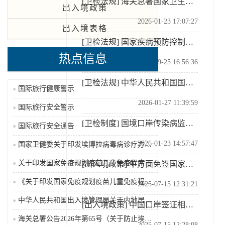
[卫检法规]
海关总署国家卫生健康委国家疾控局关于发布《国境口岸传染病监测实施办法》的公告（2026-01-23）
出入境政策
2026-01-23 17:07:27
出入境表格
[卫检法规]
国家疾病预防控制局中华人民共和国海关总署关于公布监测传染病目录的公告（2025-09-25）
热点信息
2025-09-25 16:56:36
[卫检法规]
中华人民共和国国境卫生检疫法（2024修订）
国际旅行健康警示
2026-01-27 11:39:59
国际旅行安全警示
[卫检制度]
国境口岸传染病监测实施办法
国际旅行安全通告
2026-01-23 14:57:47
国家卫健委关于印发埃博拉病毒病诊疗方案（2026年版...
关于印发国家免疫规划疫苗儿童免疫程序及说明（2026...
[出入境政策]
单方面免签国家名单
《关于印发国家免疫规划疫苗儿童免疫程序及说明（202...
2025-07-15 12:31:21
中华人民共和国出入境管理局关于内地居民前往港澳地区定...
[出入境政策]
中国口岸签证相关答问
海关总署公告2026年第65号（关于防止埃博拉病毒病...
2025-07-15 12:28:08