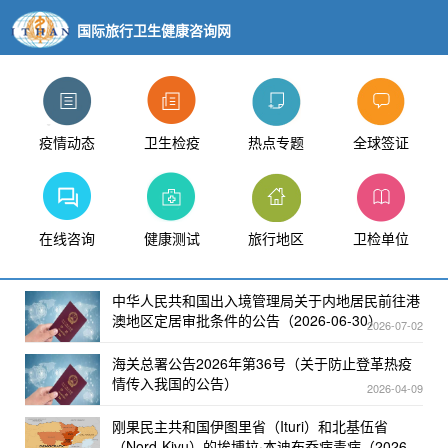
国际旅行卫生健康咨询网
疫情动态
卫生检疫
热点专题
全球签证
在线咨询
健康测试
旅行地区
卫检单位
中华人民共和国出入境管理局关于内地居民前往港
澳地区定居审批条件的公告（2026-06-30）
2026-07-02
海关总署公告2026年第36号（关于防止登革热疫
情传入我国的公告）
2026-04-09
刚果民主共和国伊图里省（Ituri）和北基伍省
（Nord-Kivu）的埃博拉·本迪布乔病毒病（2026-