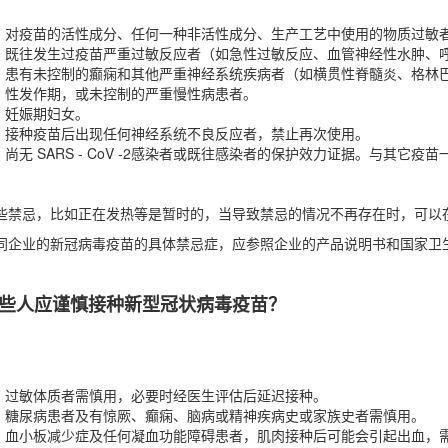
对疫苗的活性成分、任何一种非活性成分、生产工艺中使用的物质过敏
既往发生过疫苗严重过敏反应者（如急性过敏反应、血管神经性水肿、
患有未控制的癫痫和其他严重神经系统疾病者（如横贯性脊髓炎、格林
性发作期，或未控制的严重慢性病患者。
妊娠期妇女。
接种疫苗后出现任何神经系统不良反应者，禁止再次使用。
尚无 SARS - CoV -2感染者或既往感染者的保护效力证据。与其
些禁忌，比如正在发热等是暂时的，当导致禁忌的情况不再存在时，可以
同企业的新冠病毒疫苗的具体禁忌症，应参照企业的产品说明书和国家卫
些人应谨慎接种新型冠状病毒疫苗？
过敏体质者需慎用，必要时经医生评估后延迟接种。
糖尿病患者及有惊厥、癫痫、脑病或精神疾病史或家族史者需慎用。
血小板减少症及任何凝血功能障碍患者，肌肉接种后可能会引起出血，