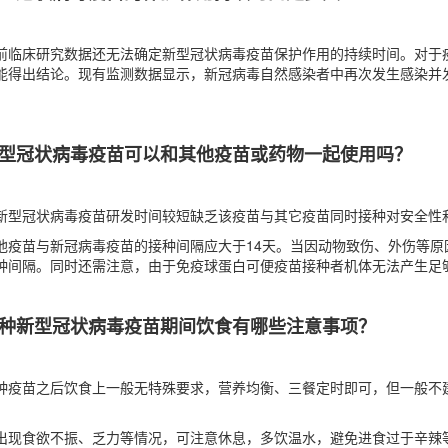
前临床研究数据还无法确定新型冠状病毒疫苗保护作用的持续时间。对于
能得出结论。现有监测数据显示，新冠病毒自然感染者中再次发生感染并
。
型冠状病毒疫苗可以和其他疫苗或药物一起使用吗？
新型冠状病毒疫苗研发时间较短缺乏该疫苗与其它疫苗同时接种对安全性
他疫苗与新冠病毒疫苗的接种间隔应大于14天。当因动物致伤、外伤等
种间隔。同时还需注意，由于免疫球蛋白可便疫苗接种者机体无法产生足
种新型冠状病毒疫苗期间饮食有哪些注意事项？
种疫苗之后饮食上一般无特殊要求，营养均衡、三餐定时即可，但一般不
。
出现食欲不振、乏力等情况，可注意休息，多饮温水，避免进食过于辛辣