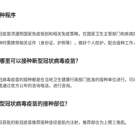
种程序
冠疫苗须遵照国家免疫规划和相关免疫策略，在国家卫生主管部门和疾病
种时需携带相关证件（身份证、护照等），做好个人防护，配合接种工作
哪里可以接种新型冠状病毒疫苗？
冠病毒疫苗的接种都是在当地卫生健康行政部门批准的接种单位进行。可
或通过官方公布的咨询电话，进行咨询。
型冠状病毒疫苗的接种部位？
前获批的新冠疫苗推荐接种途径是肌内注射，推荐部位为上臂三角肌。