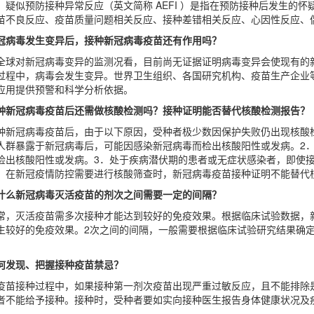
：疑似预防接种异常反应（英文简称 AEFI ）是指在预防接种后发生的
苗不良反应、疫苗质量问题相关反应、接种差错相关反应、心因性反应、
冠病毒发生变异后，接种新冠病毒疫苗还有作用吗？
全球对新冠病毒变异的监测况看，目前尚无证据证明病毒变异会使现有的
过程中，病毒会发生变异。世界卫生组织、各国研究机构、疫苗生产企业
应用提供预警和科学分析依据。
种新冠病毒疫苗后还需做核酸检测吗？接种证明能否替代核酸检测报告？
种新冠病毒疫苗后，由于以下原因，受种者极少数因保护失败仍出现核酸
人群暴露于新冠病毒后，可能因感染新冠病毒而检出核酸阳性或发病。2
检出核酸阳性或发病。3．处于疾病潜伏期的患者或无症状感染者，即使
，在新冠疫情防控需要进行核酸筛查时，新冠病毒疫苗接种证明不能替代
什么新冠病毒灭活疫苗的剂次之间需要一定的间隔？
常，灭活疫苗需多次接种才能达到较好的免疫效果。根据临床试验数据，
生较好的免疫效果。2次之间的间隔，一般需要根据临床试验研究结果确
。
何发现、把握接种疫苗禁忌？
疫苗接种过程中，如果接种第一剂次疫苗出现严重过敏反应，且不能排除
者不能给予接种。接种时，受种者要如实向接种医生报告身体健康状况及