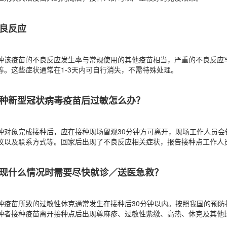
良反应
种该疫苗的不良反应发生率与常规使用的其他疫苗相当，严重的不良反应
等。这些症状通常在1-3天内可自行消失，不需特殊处理。
种新型冠状病毒疫苗后过敏怎么办？
种对象完成接种后，应在接种现场留观30分钟方可离开，现场工作人员
议以及联系方式等。回家后出现了不良反应相关症状，报告接种点工作人
现什么情况时需要尽快就诊／送医急救？
种疫苗所致的过敏性休克通常发生在接种后30分钟以内。按照我国的预防
种者接种疫苗离开接种点后出现尊麻疹、过敏性紫缴、高热、休克及其他