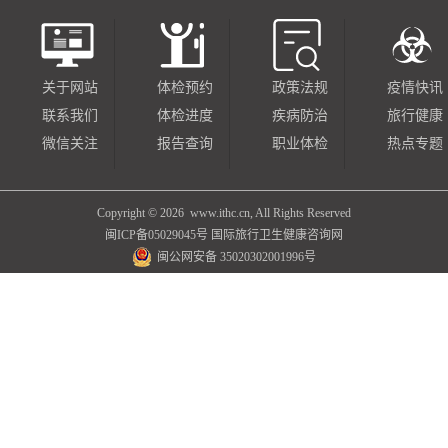
关于网站
体检预约
政策法规
疫情快讯
联系我们
体检进度
疾病防治
旅行健康
微信关注
报告查询
职业体检
热点专题
Copyright ©
2026 www.ithc.cn, All Rights Reserved
闽ICP备05029045号
国际旅行卫生健康咨询网
闽公网安备 35020302001996号