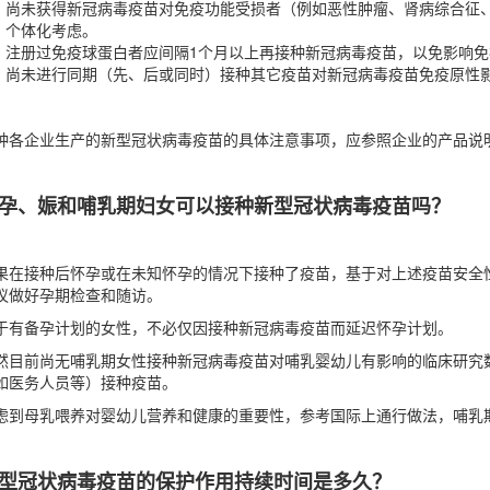
尚未获得新冠病毒疫苗对免疫功能受损者（例如恶性肿瘤、肾病综合征
个体化考虑。
注册过免疫球蛋白者应间隔1个月以上再接种新冠病毒疫苗，以免影响免
尚未进行同期（先、后或同时）接种其它疫苗对新冠病毒疫苗免疫原性
种各企业生产的新型冠状病毒疫苗的具体注意事项，应参照企业的产品说
孕、娠和哺乳期妇女可以接种新型冠状病毒疫苗吗？
果在接种后怀孕或在未知怀孕的情况下接种了疫苗，基于对上述疫苗安全
议做好孕期检查和随访。
于有备孕计划的女性，不必仅因接种新冠病毒疫苗而延迟怀孕计划。
然目前尚无哺乳期女性接种新冠病毒疫苗对哺乳婴幼儿有影响的临床研究
如医务人员等）接种疫苗。
虑到母乳喂养对婴幼儿营养和健康的重要性，参考国际上通行做法，哺乳
型冠状病毒疫苗的保护作用持续时间是多久？