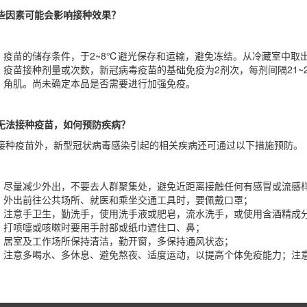
些因素可能会影响接种效果？
疫苗的储存条件，于2~8℃避光保存和运输，避免冻结。从冷藏室中取
疫苗接种剂量或次数，新冠病毒疫苗的基础免疫为2剂次，每剂间隔21~2
角肌。尚未确定本品是否需要进行加强免疫。
无法接种疫苗，如何预防疾病？
接种疫苗外，新型冠状病毒感染引起的相关疾病还可通过以下措施预防。
尽量减少外出，不要去人群聚集处，避免近距离接触任何有感冒或流感
外出前往公共场所、就医和乘坐交通工具时，要佩戴口罩；
注意手卫生，勤洗手，使用洗手液或肥皂，流水洗手，或使用含酒精成
打喷嚏或咳嗽时要用手肘部或纸巾遮住口、鼻；
居室及工作场所保持清洁，勤开窗，多保持通风状态；
注意多喝水、多休息、避免熬夜、适度运动，以提高个体免疫能力；注