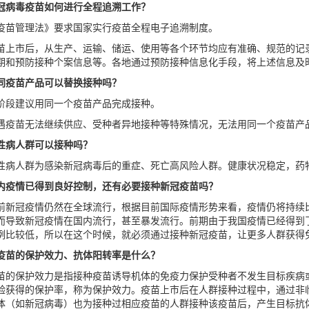
冠病毒疫苗如何进行全程追溯工作？
疫苗管理法》要求国家实行疫苗全程电子追溯制度。
苗上市后，从生产、运输、储运、使用等各个环节均应有准确、规范的记
期和预防接种个案信息等。各地通过预防接种信息化手段，将上述信息及
同疫苗产品可以替换接种吗？
阶段建议用同一个疫苗产品完成接种。
遇疫苗无法继续供应、受种者异地接种等特殊情况，无法用同一个疫苗产
性病人群可以接种吗？
性病人群为感染新冠病毒后的重症、死亡高风险人群。健康状况稳定，药
内疫情已得到良好控制，还有必要接种新冠疫苗吗？
前新冠疫情仍然在全球流行，根据目前国际疫情形势来看，疫情仍将持续
而导致新冠疫情在国内流行，甚至暴发流行。前期由于我国疫情已经得到
例比较低，所以在这个时候，就必须通过接种新冠疫苗，让更多人群获得
疫苗的保护效力、抗体阳转率是什么？
苗的保护效力是指接种疫苗诱导机体的免疫力保护受种者不发生目标疾病或
验获得的保护率，称为保护效力。疫苗上市后在人群接种过程中，通过非
体（如新冠病毒）也为接种过相应疫苗的人群接种该疫苗后，产生目标抗