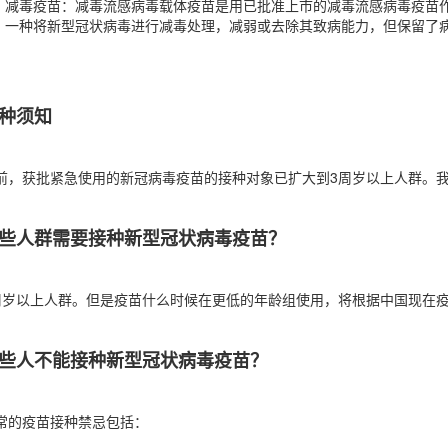
减毒疫苗：减毒流感病毒载体疫苗是用已批准上市的减毒流感病毒疫苗作
一种将新型冠状病毒进行减毒处理，减弱或去除其致病能力，但保留了
种须知
前，获批紧急使用的新冠病毒疫苗的接种对象已扩大到3周岁以上人群。
些人群需要接种新型冠状病毒疫苗？
周岁以上人群。但是疫苗什么时候在更低的年龄组使用，将根据中国现在
些人不能接种新型冠状病毒疫苗？
常的疫苗接种禁忌包括：