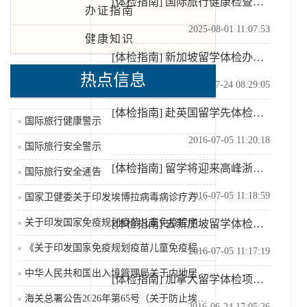
[体检指南]
国际旅行健康检查证明书办事指南
办证指南
2025-08-01 11:07:53
健康知识
[体检指南]
新加坡留学体检办法（2025-07-24）
热点信息
2025-07-24 08:29:05
[体检指南]
赴英国留学先体检你必须了解这些问题
国际旅行健康警示
2016-07-05 11:20:18
国际旅行安全警示
[体检指南]
留学将迎来高峰浙江局提醒尽早体检和预防接种
国际旅行安全通告
2016-07-05 11:18:59
国家卫健委关于印发埃博拉病毒病诊疗方案（2026年版...
关于印发国家免疫规划疫苗儿童免疫程序及说明（2026...
[体检指南]
去新加坡留学体检注意事项有哪些
《关于印发国家免疫规划疫苗儿童免疫程序及说明（202...
2016-07-05 11:17:19
中华人民共和国出入境管理局关于内地居民前往港澳地区定...
[体检指南]
加拿大留学体检项目有哪些
海关总署公告2026年第65号（关于防止埃博拉病毒病...
2016-06-24 17:05:26