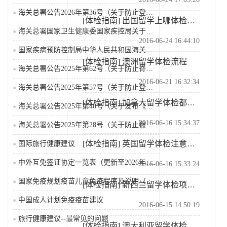
海关总署公告2026年第36号（关于防止登革热疫情传...
[体检指南]
出国留学上哪体检要搞清楚
海关总署国家卫生健康委国家疾控局关于发布《国境口岸传...
2016-06-24 16:44:10
国家疾病预防控制局中华人民共和国海关总署关于公布监测...
[体检指南]
澳洲留学体检流程
海关总署公告2025年第62号（关于防止脊髓灰质炎疫...
2016-06-21 16:32:34
海关总署公告2025年第57号（关于防止登革热疫情传...
[体检指南]
加拿大留学体检都是哪些项目
海关总署公告2025年第40号（关于发布《国境口岸传...
2016-06-16 15:34:37
海关总署公告2025年第28号（关于防止猴痘疫情传入...
[体检指南]
英国留学体检注意事项
国际旅行健康建议
中外互免签证协定一览表（更新至2026年2月25日）
2016-06-16 15:33:24
国家免疫规划疫苗儿童免疫程序及说明（2026年版）
[体检指南]
新西兰留学体检项目有哪些
中国成人计划免疫疫苗建议
2016-06-15 14:50:19
旅行健康建议--最常见的问题
[体检指南]
澳大利亚留学体检问题全知道