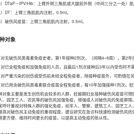
3）DTaP－IPV/Hib：上臂外侧三角肌或大腿前外侧（中间三分之一处）肌内
4）DT：上臂三角肌肌内注射，0.5ml。
5）破伤风疫苗：上臂三角肌肌内注射，0.5ml。
种对象
、对无破伤风类毒素免疫史者，第1年接种2剂次，（间隔4~8周），第2年
、对已全程免疫和加强免疫的人员，自最后1剂次接种后3年以内受伤时不
、对严重污染的创伤或受伤前未经全程免疫者，除接种疫苗外，可酌情在
、对已用含破伤风类毒素联合疫苗全程免疫者，每10年加强接种1剂次。妊
种对象主要是发生创伤机会较多的人群，妊娠期妇女接种破伤风疫苗可预
人、园艺工人、农民等的破伤风加强免疫，增强成人对破伤风的免疫屏障
家呼吁重视对特殊人群的强化免疫，如军人、警察、建筑工人、园艺工人
提高对破伤风主动免疫的重视程度，建议研究在急诊科快速检测破伤风抗
用更方便、维持时间更长的疫苗，以提高主动免疫的依从性。