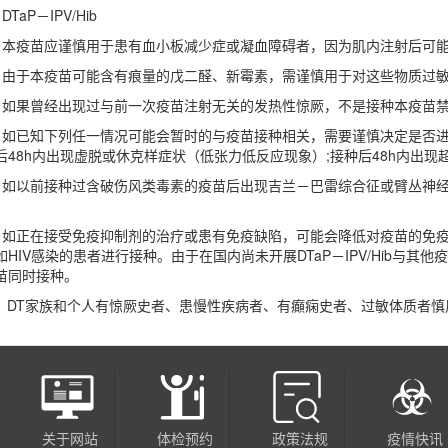
) DTaP－IPV/Hib
．本疫苗应谨慎用于患有血小板减少症或凝血障碍者，因为肌内注射后可
．由于本疫苗可能含有痕量的戊二醛、新霉素，需谨慎用于对这些物质过
．如果曾经出现过与前一次疫苗注射无关的发热性惊厥，不是接种本疫苗
．如已知下列任一情况可能会暂时的与疫苗接种相关，需要谨慎决定是否进一
后48h内出现虚脱或休克样症状（低张力低反应现象）;接种后48h内出现
．如以前接种过含破伤风类毒素的疫苗后出现吉兰－巴雷综合征或臂丛神
。
．如正在接受免疫抑制剂的治疗或患有免疫缺陷，可能会降低对疫苗的免
如HIV感染的患者进行接种。由于在国内尚未开展DTaP－IPV/Hib与
苗同时接种。
4）DT家族和个人有惊厥史者、患慢性疾病者、有癲痫史者、过敏体质者慎
关于网站
体检预约
政策法规
疫情快讯