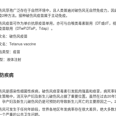
伤风芽孢广泛存在于自然环境中，且人类普遍对破伤风无自然免疫力，因
疫2种方法。接种破伤风疫苗属于主动免疫。
伤风疫苗可作为单价抗原疫苗单用，亦可与白喉类毒素联用（DT或dT，
疫苗联用（DTwP.DTaP，Tdap）。
文名：破伤风疫苗
名：Tetanus vaccine
品类型：疫苗
 型：液体注射
防疾病
伤风是感染性细菌性疾病，破伤风痉挛毒素引发肌肉强直和痉挛，病死率
生策略中，消灭孕产妇及新生儿破伤风占据了重要位置。虽然在过去20
，孕产妇及新生儿破伤风仍是可预防的导致新生儿死亡的主要原因之一。201
伤风可发生于任何年龄段，世界各地区年发病率存在很大差异，绝大多数发
一个严重的公共卫生问题。