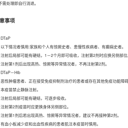
不需处理即自行消退。
意事项
) DTaP
．以下情况者慎用:家族和个人有惊厥史者、患慢性疾病者、有癫痫史者。
．注射后局部可能有硬结，1－2个月即可吸收，注射第2剂时应换另侧部位
．注射第1剂后出现高热、惊厥等异常情况者，不再注射第2剂。
) DTaP－Hib
．恶性肿瘤患者、正在接受免疫抑制剂治疗的患者或存在其他免疫功能障
．本疫苗禁止静脉注射。
．注射后局部可能有硬结，可逐步吸收。
．注射第2剂疫苗时应更换身体另侧部位。
．注射第1剂后若出现高热、惊厥等异常情况者，建议不再接种第2剂。
．有血小板减少症和出血性疾病的患者肌注本疫苗时慎用。