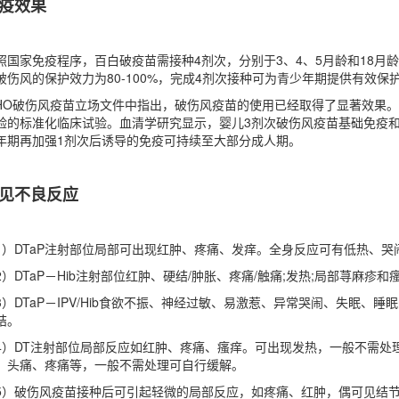
疫效果
照国家免疫程序，百白破疫苗需接种4剂次，分别于3、4、5月龄和18月
破伤风的保护效力为80-100%，完成4剂次接种可为青少年期提供有效保护
HO破伤风疫苗立场文件中指出，破伤风疫苗的使用已经取得了显著效果
验的标准化临床试验。血清学研究显示，婴儿3剂次破伤风疫苗基础免疫和
年期再加强1剂次后诱导的免疫可持续至大部分成人期。
见不良反应
1）DTaP注射部位局部可出现红肿、疼痛、发痒。全身反应可有低热、
2）DTaP－Hib注射部位红肿、硬结/肿胀、疼痛/触痛;发热;局部荨麻疹和
3）DTaP－IPV/Hib食欲不振、神经过敏、易激惹、异常哭闹、失眠
结。
4）DT注射部位局部反应如红肿、疼痛、瘙痒。可出现发热，一般不需处
、头痛、疼痛等，一般不需处理可自行缓解。
5）破伤风疫苗接种后可引起轻微的局部反应，如疼痛、红肿，偶可见结节