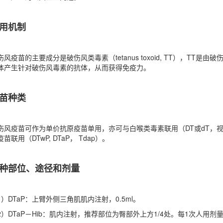
用机制
伤风疫苗的主要成分是破伤风类毒素（tetanus toxoid, TT），
体产生针对破伤风毒素的抗体，从而获得免疫力。
苗种类
伤风疫苗可作为单价抗原疫苗单用，亦可与白喉类毒素联用（DT或dT，
苗联用（DTwP, DTaP， Tdap）。
种部位、途径和剂量
1）DTaP：上臂外侧三角肌肌内注射，0.5ml。
2）DTaP－Hib：肌内注射，推荐部位为臀部外上方1/4处。每1次人用剂