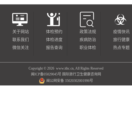
关于网站
体检预约
政策法规
疫情快讯
联系我们
体检进度
疾病防治
旅行健康
微信关注
报告查询
职业体检
热点专题
Copyright ©
2026 www.ithc.cn, All Rights Reserved
闽ICP备05029045号
国际旅行卫生健康咨询网
闽公网安备 35020302001996号