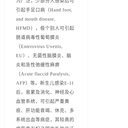
为广泛，
少部分人感染后可
引起
手足口病（Hand foot,
and mouth disease,
HFMD），
极个别人可引起
肠道病毒性葡萄膜炎
（Enterovirus Uveitis,
EU）
、
无菌性脑膜炎
、
脑
炎和
急性弛
缓性麻痹
（Acute flaccid Paralysis,
AFP）等。新生儿感染E-11
后，易累及消化、神经及心
血管系统，可引起严重黄
疸、肝功能衰竭、休克、多
系统出血等病症，其较高的