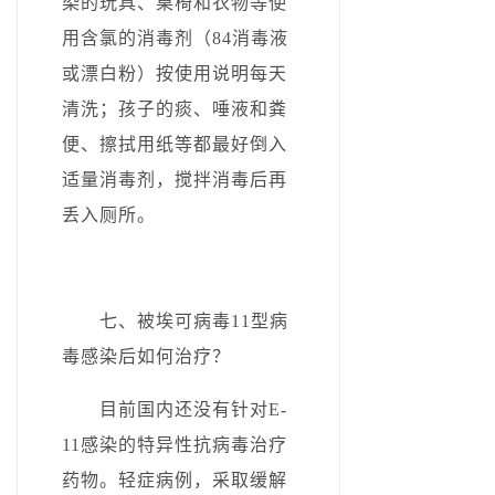
染的玩具、桌椅和衣物等使
用含氯的消毒剂（84消毒液
或漂白粉）按使用说明每天
清洗；孩子的痰、唾液和粪
便、擦拭用纸等都最好倒入
适量消毒剂，搅拌消毒后再
丢入厕所。
七、被埃可病毒11型病
毒感染后如何治疗？
目前国内还没有针对
E
-
11感染的特异性抗病毒治疗
药物。轻症病例，采取缓解