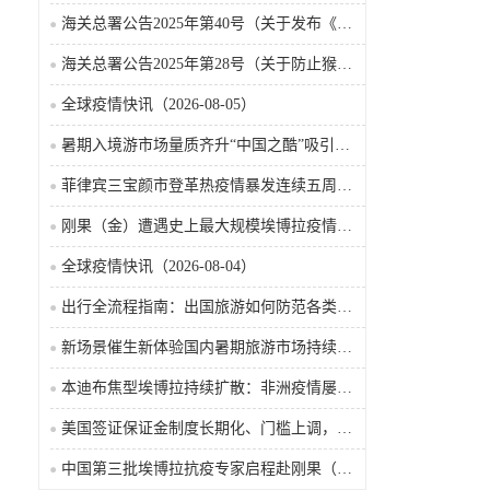
海关总署公告2025年第40号（关于发布《国境口岸传染病监测实施办法》的公告）
海关总署公告2025年第28号（关于防止猴痘疫情传入我国的公告）
全球疫情快讯（2026-08-05）
暑期入境游市场量质齐升“中国之酷”吸引全球游客
菲律宾三宝颜市登革热疫情暴发连续五周病例攀升致12人死亡
刚果（金）遭遇史上最大规模埃博拉疫情多款候选疫苗药物进入临床试验
全球疫情快讯（2026-08-04）
出行全流程指南：出国旅游如何防范各类传染病
新场景催生新体验国内暑期旅游市场持续升温
本迪布焦型埃博拉持续扩散：非洲疫情屡禁难止成因探析
美国签证保证金制度长期化、门槛上调，最高需缴纳2万美元
中国第三批埃博拉抗疫专家启程赴刚果（金）支援疫情防控