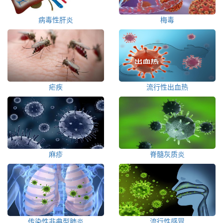
病毒性肝炎
梅毒
疟疾
流行性出血热
麻疹
脊髓灰质炎
传染性非典型肺炎
流行性感冒