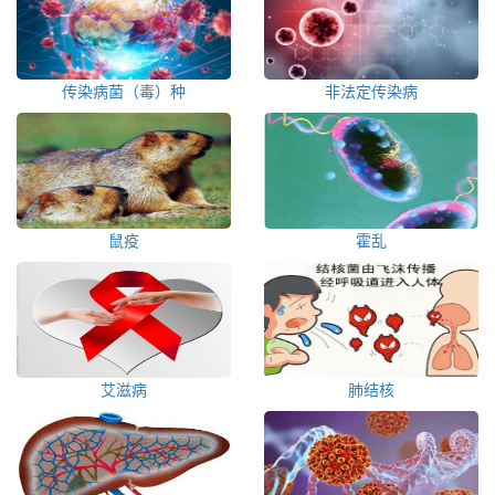
传染病菌（毒）种
非法定传染病
鼠疫
霍乱
艾滋病
肺结核