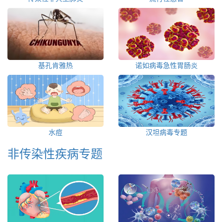
基孔肯雅热
诺如病毒急性胃肠炎
水痘
汉坦病毒专题
非传染性疾病专题