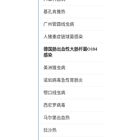
基孔肯雅热
广州管圆线虫病
人猪重症链球菌感染
德国肠出血性大肠杆菌O104
感染
美洲锥虫病
诺如病毒急性胃肠炎
颚口线虫病
西尼罗病毒
马尔堡出血热
拉沙热