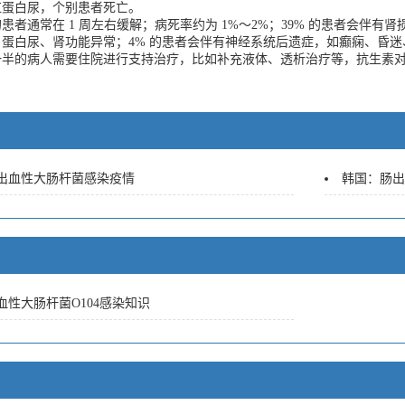
红蛋白尿，个别患者死亡。
通常在 1 周左右缓解；病死率约为 1%～2%；39% 的患者会伴有肾
蛋白尿、肾功能异常；4% 的患者会伴有神经系统后遗症，如癫痫、昏迷
一半的病人需要住院进行支持治疗，比如补充液体、透析治疗等，抗生素
出血性大肠杆菌感染疫情
韩国：肠出
血性大肠杆菌O104感染知识