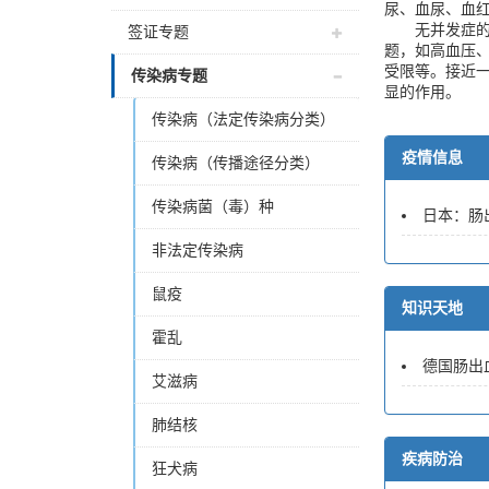
尿、血尿、血
无并发症的患者
签证专题
题，如高血压、
受限等。接近
传染病专题
显的作用。
传染病（法定传染病分类）
疫情信息
传染病（传播途径分类）
传染病菌（毒）种
日本：肠
非法定传染病
鼠疫
知识天地
霍乱
德国肠出
艾滋病
肺结核
疾病防治
狂犬病