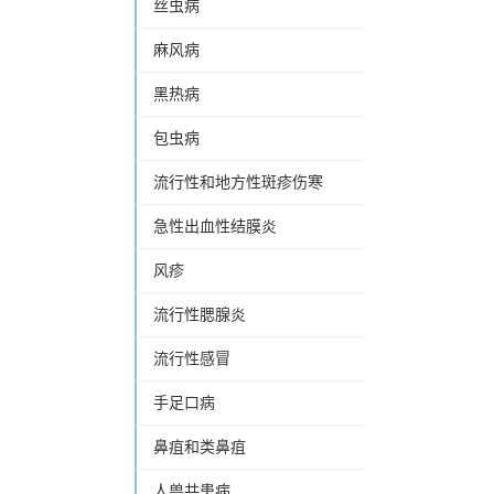
丝虫病
麻风病
黑热病
包虫病
流行性和地方性斑疹伤寒
急性出血性结膜炎
风疹
流行性腮腺炎
流行性感冒
手足口病
鼻疽和类鼻疽
人兽共患病