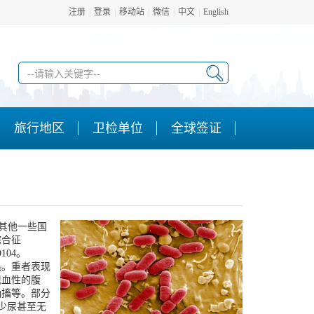
注册
|
登录
|
移动站
|
微信
|
中文
|
English
旅行地区
卫检单位
全球签证
和其他一些国
综合征
04。
。重者表现
现血性的腹
抽搐等。部分
现少尿甚至无