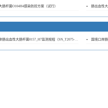
大肠杆菌O104H4感染防控方案（试行）
肠出血性大肠
出血性大肠杆菌0157_H7监测规程（SN_T2075-2008）
国境口岸肠出血