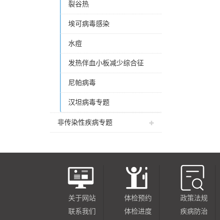
裂谷热
埃可病毒感染
水痘
发热伴血小板减少综合征
尼帕病毒
汉坦病毒专题
非传染性疾病专题
关于网站
体检预约
政策法规
联系我们
体检进度
疾病防治