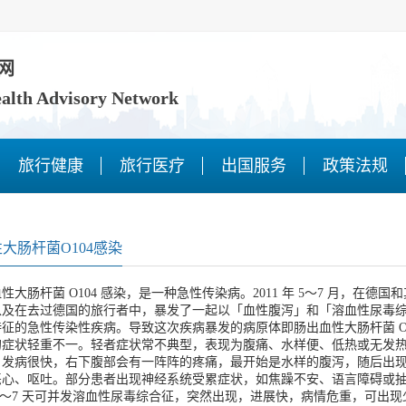
网
ealth Advisory Network
旅行健康
旅行医疗
出国服务
政策法规
大肠杆菌O104感染
肠杆菌 O104 感染，是一种急性传染病。2011 年 5～7 月，在德国
以及在去过德国的旅行者中，暴发了一起以「血性腹泻」和「溶血性尿毒
特征的急性传染性疾病。导致这次疾病暴发的病原体即肠出血性大肠杆菌 O1
状轻重不一。轻者症状常不典型，表现为腹痛、水样便、低热或无发热
，发病很快，右下腹部会有一阵阵的疼痛，最开始是水样的腹泻，随后出
恶心、呕吐。部分患者出现神经系统受累症状，如焦躁不安、语言障碍或
5～7 天可并发溶血性尿毒综合征，突然出现，进展快，病情危重，可出