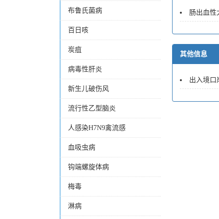
布鲁氏菌病
肠出血性
百日咳
炭疽
其他信息
病毒性肝炎
出入境口岸肠
新生儿破伤风
流行性乙型脑炎
人感染H7N9禽流感
血吸虫病
钩端螺旋体病
梅毒
淋病