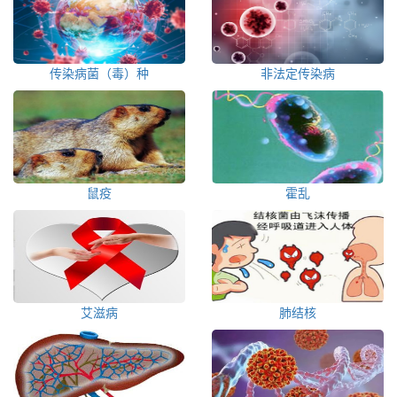
传染病菌（毒）种
非法定传染病
鼠疫
霍乱
艾滋病
肺结核