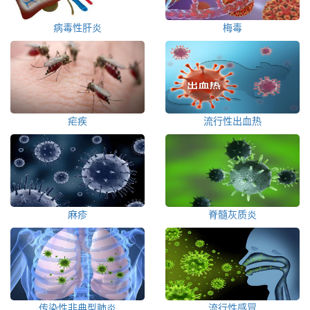
病毒性肝炎
梅毒
疟疾
流行性出血热
麻疹
脊髓灰质炎
传染性非典型肺炎
流行性感冒