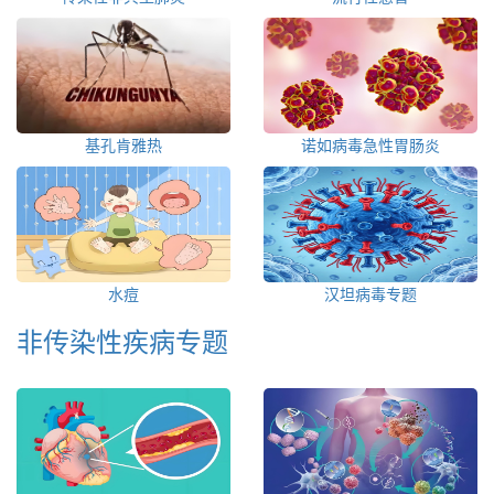
基孔肯雅热
诺如病毒急性胃肠炎
水痘
汉坦病毒专题
非传染性疾病专题