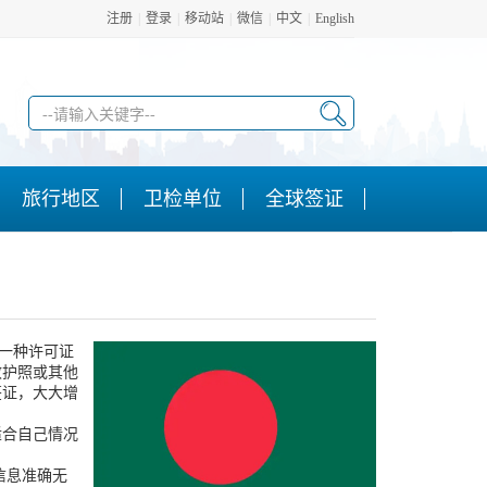
注册
|
登录
|
移动站
|
微信
|
中文
|
English
旅行地区
卫检单位
全球签证
的一种许可证
效护照或其他
签证，大大增
适合自己情况
信息准确无