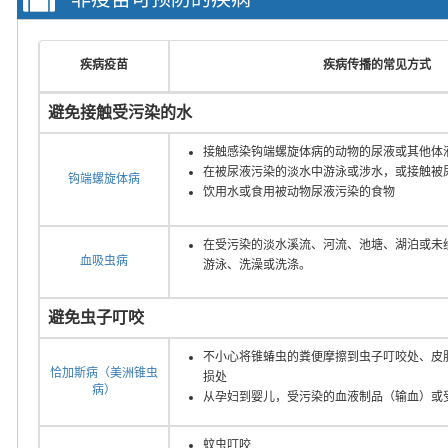
疾病疫苗
疾病传播的常见方式
避免接触受污染的水
接触感染钩端螺旋体病的动物的尿液或其他体
在被尿液污染的淡水中游泳或涉水，或接触被
钩端螺旋体病
饮用水或食用被动物尿液污染的食物
在受污染的淡水溪流、河流、池塘、湖泊或未
血吸虫病
游泳、洗澡或洗涤。
避免虫子叮咬
不小心将锥蝽虫的粪便摩擦到虫子叮咬处、皮
恰加斯病（美洲锥虫
损处
病）
从孕妇到婴儿，受污染的血液制品（输血）或
蚊虫叮咬