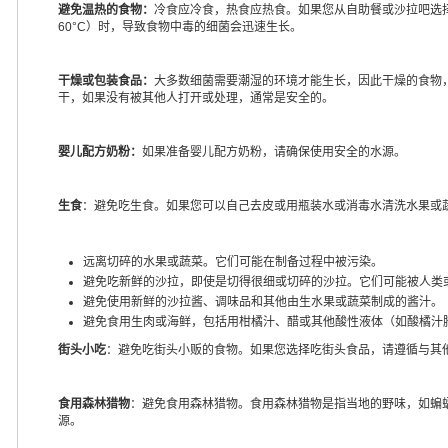
避免温热的食物：
冷食应冷食，热食应热食。如果您从自助餐或沙拉吧选择
60°C）时，导致食物中毒的细菌会迅速生长。
干燥或包装食品：
大多数细菌需要潮湿的环境才能生长，因此干燥的食物
干，如果没有被其他人打开或处理，通常是安全的。
婴儿配方奶粉：
如果准备婴儿配方奶粉，请确保使用安全的水源。
生食
：避免吃生食。如果您可以自己去皮或用瓶装水或消毒水清洗水果或
远离切碎的水果或蔬菜。它们可能在制备过程中被污染。
避免吃新鲜的沙拉，即使是切得很细或切碎的沙拉。它们可能被人类
避免使用新鲜的沙拉酱、调味品和其他由生水果或蔬菜制成的酱汁。
避免食用生肉或海鲜，包括用柑橘汁、醋或其他酸性液体（如酸橘汁腌
街头小吃
：避免吃街头小贩的食物。如果您选择吃街头食品，请遵循与其
食用森林猎物
：避免食用森林猎物。食用森林猎物是指当地的野味，如蝙
源。