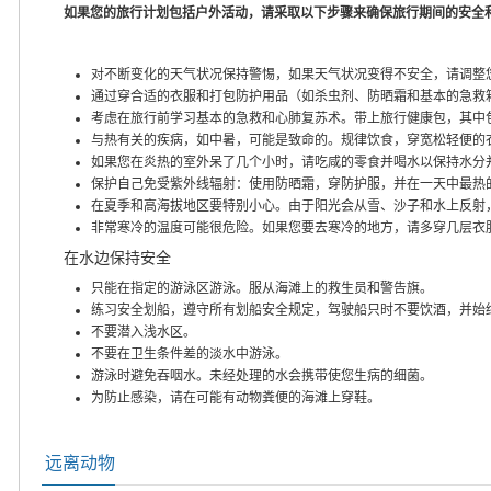
如果您的旅行计划包括户外活动，请采取以下步骤来确保旅行期间的安全
对不断变化的天气状况保持警惕，如果天气状况变得不安全，请调整
通过穿合适的衣服和打包防护用品（如杀虫剂、防晒霜和基本的急救
考虑在旅行前学习基本的急救和心肺复苏术。带上旅行健康包，其中
与热有关的疾病，如中暑，可能是致命的。规律饮食，穿宽松轻便的
如果您在炎热的室外呆了几个小时，请吃咸的零食并喝水以保持水分
保护自己免受紫外线辐射：使用防晒霜，穿防护服，并在一天中最热
在夏季和高海拔地区要特别小心。由于阳光会从雪、沙子和水上反射
非常寒冷的温度可能很危险。如果您要去寒冷的地方，请多穿几层衣
在水边保持安全
只能在指定的游泳区游泳。服从海滩上的救生员和警告旗。
练习安全划船，遵守所有划船安全规定，驾驶船只时不要饮酒，并始
不要潜入浅水区。
不要在卫生条件差的淡水中游泳。
游泳时避免吞咽水。未经处理的水会携带使您生病的细菌。
为防止感染，请在可能有动物粪便的海滩上穿鞋。
远离动物