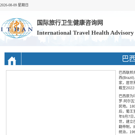
2026-08-09 星期日
国际旅行卫生健康咨询网
International Travel Health Advisor
巴
巴西联邦共和国
西(Bra
家，居世
截至202
巴西原为
罗·阿尔
民地。1
后，葡王
年9月7
世，建立巴
翻帝制，
统治，19