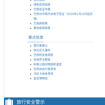
绿色投资指南
巴西签证专题
巴西对中国开启电子签证（2026年1月19日起实
施)
艾滋病政策
黄热疫苗政策
景点信息
里约基督山
伊瓜苏大瀑布
巴西利亚电视塔
圣保罗主教堂
科莫公园动物园和温室
巴西自由行旅游攻
马拉卡纳体育场
皇宫博物馆
旅行安全警示