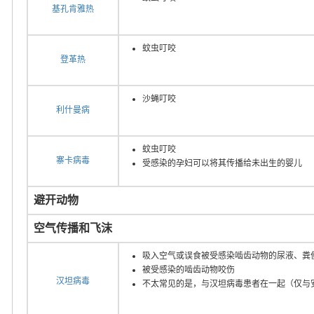
基孔肯雅热
蚊虫叮咬
登革热
沙蝇叮咬
利什曼病
蚊虫叮咬
寨卡病毒
受感染的孕妇可以将其传播给未出生的婴儿
避开动物
空气传播和飞沫
吸入空气或误食被受感染啮齿动物的尿液、粪
被受感染的啮齿动物咬伤
汉坦病毒
不太常见的是，与汉坦病毒患者在一起（仅与