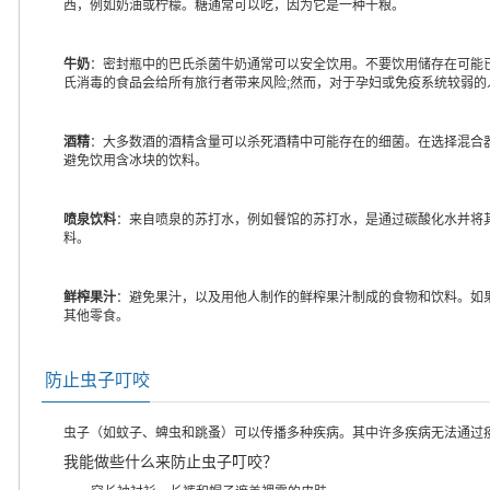
西，例如奶油或柠檬。糖通常可以吃，因为它是一种干粮。
牛奶
：密封瓶中的巴氏杀菌牛奶通常可以安全饮用。不要饮用储存在可能
氏消毒的食品会给所有旅行者带来风险;然而，对于孕妇或免疫系统较弱
酒精
：大多数酒的酒精含量可以杀死酒精中可能存在的细菌。在选择混合
避免饮用含冰块的饮料。
喷泉饮料
：来自喷泉的苏打水，例如餐馆的苏打水，是通过碳酸化水并将
料。
鲜榨果汁
：避免果汁，以及用他人制作的鲜榨果汁制成的食物和饮料。如
其他零食。
防止虫子叮咬
虫子（如蚊子、蜱虫和跳蚤）可以传播多种疾病。其中许多疾病无法通过
我能做些什么来防止虫子叮咬？