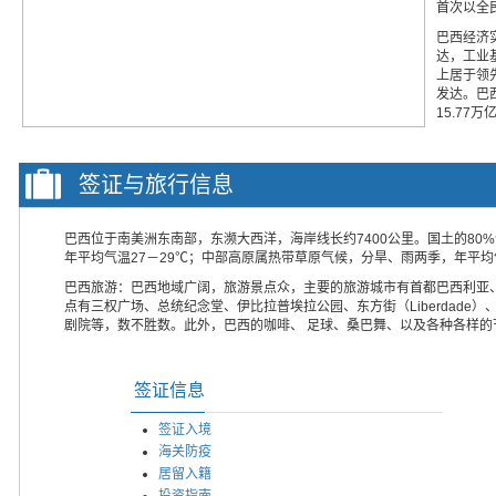
首次以全
巴西经济
达，工业
上居于领
发达。巴西
15.77
签证与旅行信息
巴西位于南美洲东南部，东濒大西洋，海岸线长约7400公里。国土的8
年平均气温27－29℃；中部高原属热带草原气候，分旱、雨两季，年平均气
巴西旅游：巴西地域广阔，旅游景点众，主要的旅游城市有首都巴西利亚
点有三权广场、总统纪念堂、伊比拉普埃拉公园、东方街（Liberdad
剧院等，数不胜数。此外，巴西的咖啡、 足球、桑巴舞、以及各种各样的
签证信息
签证入境
海关防疫
居留入籍
投资指南