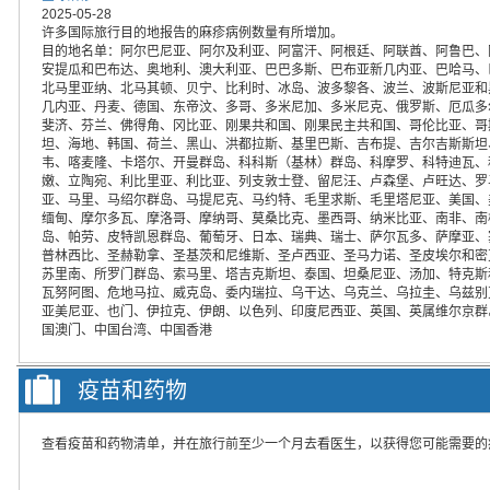
2025-05-28
许多国际旅行目的地报告的麻疹病例数量有所增加。
目的地名单：阿尔巴尼亚、阿尔及利亚、阿富汗、阿根廷、阿联酋、阿鲁巴、
安提瓜和巴布达、奥地利、澳大利亚、巴巴多斯、巴布亚新几内亚、巴哈马、
北马里亚纳、北马其顿、贝宁、比利时、冰岛、波多黎各、波兰、波斯尼亚和
几内亚、丹麦、德国、东帝汶、多哥、多米尼加、多米尼克、俄罗斯、厄瓜多
斐济、芬兰、佛得角、冈比亚、刚果共和国、刚果民主共和国、哥伦比亚、哥
坦、海地、韩国、荷兰、黑山、洪都拉斯、基里巴斯、吉布提、吉尔吉斯斯坦
韦、喀麦隆、卡塔尔、开曼群岛、科科斯（基林）群岛、科摩罗、科特迪瓦、
嫩、立陶宛、利比里亚、利比亚、列支敦士登、留尼汪、卢森堡、卢旺达、罗
亚、马里、马绍尔群岛、马提尼克、马约特、毛里求斯、毛里塔尼亚、美国、
缅甸、摩尔多瓦、摩洛哥、摩纳哥、莫桑比克、墨西哥、纳米比亚、南非、南
岛、帕劳、皮特凯恩群岛、葡萄牙、日本、瑞典、瑞士、萨尔瓦多、萨摩亚、
普林西比、圣赫勒拿、圣基茨和尼维斯、圣卢西亚、圣马力诺、圣皮埃尔和密
苏里南、所罗门群岛、索马里、塔吉克斯坦、泰国、坦桑尼亚、汤加、特克斯
瓦努阿图、危地马拉、威克岛、委内瑞拉、乌干达、乌克兰、乌拉圭、乌兹别
亚美尼亚、也门、伊拉克、伊朗、以色列、印度尼西亚、英国、英属维尔京群
国澳门、中国台湾、中国香港
疫苗和药物
查看疫苗和药物清单，并在旅行前至少一个月去看医生，以获得您可能需要的