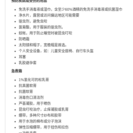
预防疾病或受伤的用品
免洗手消毒液或湿巾，含至少60%酒精的免洗手消毒液或抗菌湿巾
净水片，露营或访问偏远地区可能需要
驱虫剂，避免虫咬
氯菊酯，用于服装的驱虫剂。
蚊帐，用于防止睡觉时被昆虫叮咬
防晒霜
太阳镜和帽子，宽檐帽是首选。
个人安全设备，如：儿童安全座椅、自行车头盔
耳塞
乳胶避孕套
急救箱
1%氢化可的松乳膏
抗真菌软膏
抗菌软膏
消毒伤口清洁剂
芦荟凝胶，用于晒伤
昆虫叮咬治疗，止痒凝胶或乳膏
绷带，多种尺寸纱布和胶带
用于水泡的棉布或分子泡沫
弹性压缩绷带，用于扭伤和拉伤