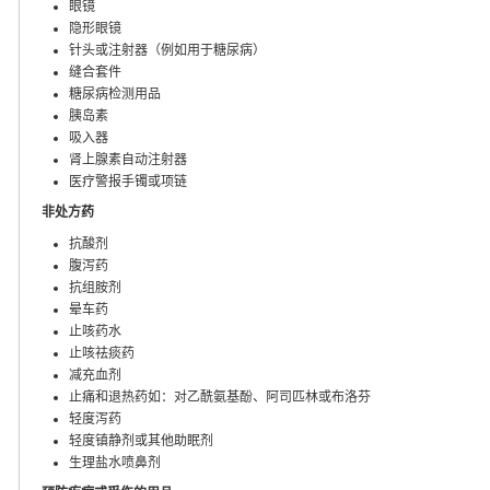
眼镜
隐形眼镜
针头或注射器（例如用于糖尿病）
缝合套件
糖尿病检测用品
胰岛素
吸入器
肾上腺素自动注射器
医疗警报手镯或项链
非处方药
抗酸剂
腹泻药
抗组胺剂
晕车药
止咳药水
止咳祛痰药
减充血剂
止痛和退热药如：对乙酰氨基酚、阿司匹林或布洛芬
轻度泻药
轻度镇静剂或其他助眠剂
生理盐水喷鼻剂