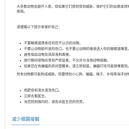
大多数动物会避开人类，但如果它们感到受到威胁、保护它们的幼崽或领
疾病。
请遵循以下提示来保护自己：
不要触摸或喂食任何您不认识的动物。
不要让动物舔开放的伤口，也不要让动物的唾液进入你的眼睛或嘴里
避免啮齿动物及其尿液和粪便。
旅行期间宠物应受到严密监督，不允许与当地动物接触。
如果您在有蝙蝠的房间里醒来，请立即就医。蝙蝠叮咬可能很难看到
所有动物都可能构成威胁，但要特别小心狗、蝙蝠、猴子、水母等海洋动
用肥皂和清水清洗伤口。
立即去看医生。
当您回到国内时，请告诉医生您的伤势。
减少细菌接触