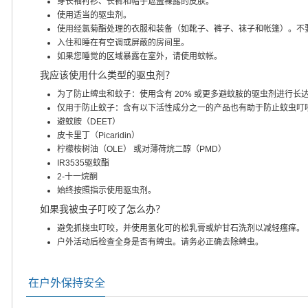
穿长袖衬衫、长裤和帽子遮盖裸露的皮肤。
使用适当的驱虫剂。
使用经氯菊酯处理的衣服和装备（如靴子、裤子、袜子和帐篷）。不
入住和睡在有空调或屏蔽的房间里。
如果您睡觉的区域暴露在室外，请使用蚊帐。
我应该使用什么类型的驱虫剂？
为了防止蜱虫和蚊子：使用含有 20% 或更多避蚊胺的驱虫剂进行长
仅用于防止蚊子：含有以下活性成分之一的产品也有助于防止蚊虫叮
避蚊胺（DEET）
皮卡里丁（Picaridin）
柠檬桉树油（OLE） 或对薄荷烷二醇（PMD）
IR3535驱蚊酯
2-十一烷酮
始终按照指示使用驱虫剂。
如果我被虫子叮咬了怎么办？
避免抓挠虫叮咬，并使用氢化可的松乳膏或炉甘石洗剂以减轻瘙痒。
户外活动后检查全身是否有蜱虫。请务必正确去除蜱虫。
在户外保持安全