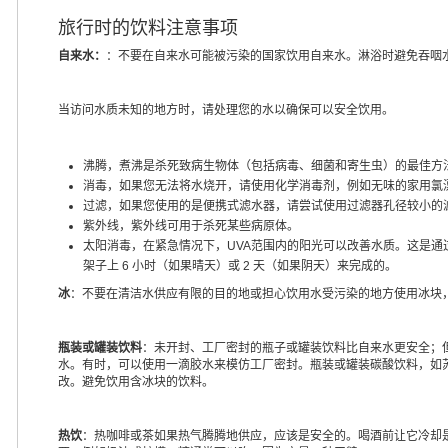
旅行时的饮料注意事项
自来水：
：不要在自来水可能被污染的国家饮用自来水。淋浴时避免吞咽
当访问水质未知的地方时，请处理您的水以确保可以安全饮用。
沸腾，煮沸是杀死致病生物体（包括病毒、细菌和寄生虫）的最佳方
消毒，如果您无法将水烧开，请使用化学消毒剂，例如无味的家用氯
过滤，如果您使用的是便携式滤水器，请尝试使用过滤器孔径较小的
紫外线，紫外线可用于杀死某些病原体。
太阳消毒，在紧急情况下，UVA范围内的阳光可以改善水质。这是通过用
架子上 6 小时（如果晴天）或 2 天（如果阴天）来完成的。
冰
：不要在清洁水供应有限的目的地或担心饮用水受污染的地方使用冰块
瓶装或罐装饮料
：未开封、工厂密封的瓶子或罐装饮料比自来水更安全；
水。有时，可以使用一滴胶水来模仿工厂密封。瓶装或罐装碳酸饮料，如
改。避免饮用含冰块的饮料。
热饮
：热咖啡或茶如果热气腾腾地供应，应该是安全的。喝酒前让它冷却