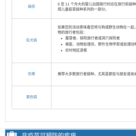
6 至 11 个月大的婴儿出国旅行时应在旅行前接种
麻疹
规儿童疫苗接种系列的一部分。
如果您的活动意味着您将与狗或野生动物在一起
物的旅行者包括：
露营者、探险旅行者或洞穴探险者
狂犬病
兽医、动物处理员、野外生物学家或处理动
农村地区游客
伤寒
推荐大多数旅行者接种，尤其是那些与朋友或亲
黄热病
非疫苗可预防的疾病