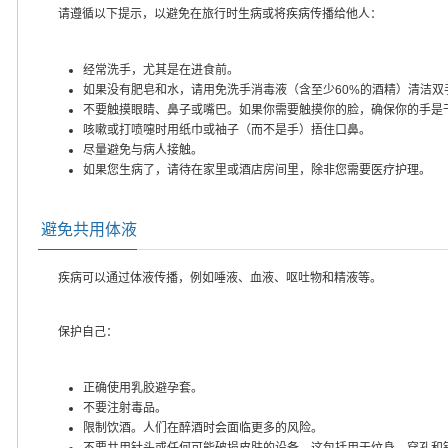
请遵循以下提示，以避免在旅行时生病或将疾病传播给他人：
经常洗手，尤其是在进食前。
如果没有肥皂和水，请用免洗手消毒液（含至少60%的酒精）清洁双
不要触摸眼睛、鼻子或嘴巴。如果你需要触摸你的脸，确保你的手是
咳嗽或打喷嚏时用纸巾或袖子（而不是手）捂住口鼻。
尽量避免与病人接触。
如果您生病了，请待在家里或酒店房间里，除非您需要医疗护理。
避免共用体液
疾病可以通过体液传播，例如唾液、血液、呕吐物和精液等。
保护自己：
正确使用乳胶避孕套。
不要注射毒品。
限制饮酒。人们在醉酒时会面临更多的风险。
不要共用针头或任何可能破损皮肤的设备。这包括用于纹身、穿孔和