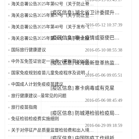
海关总署公告2025年第62号（关于防止脊髓灰质炎疫...
[疫区信息]
湖北省卫计委提升手足口病预警级别
海关总署公告2025年第57号（关于防止登革热疫情传...
2016-05-12 10:37:39
海关总署公告2025年第40号（关于发布《国境口岸传...
[疫区信息]
寨卡疫情或驱使巴西加大贫困地区投入
海关总署公告2025年第28号（关于防止猴痘疫情传入...
国际旅行健康建议
2016-05-10 08:55:38
中外互免签证协定一览表（更新至2026年2月25日）
[疫区信息]
珠海最新登革热监测情况公布发现一处高风险点
国家免疫规划疫苗儿童免疫程序及说明（2026年版）
2016-05-06 09:05:51
中国成人计划免疫疫苗建议
[疫区信息]
寨卡病毒或有克星
旅行健康建议--最常见的问题
2016-05-06 08:45:49
旅行疫苗指南
[疫区信息]
防城港检验检疫局强化防控严防寨卡疫情传入
免征检验检疫费实施细则
2016-04-29 09:18:59
关于对停征产品质量监督检验费和出入境检验检疫费等有关...
[疫区信息]
中国防疫工作组抵安哥拉开展防疫工作