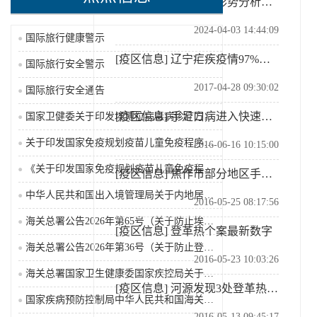
[疫区信息]
公共卫生形势分析：苏丹冲突（2024-04-03）
2024-04-03 14:44:09
国际旅行健康警示
[疫区信息]
辽宁疟疾疫情97%来自非洲
国际旅行安全警示
2017-04-28 09:30:02
国际旅行安全通告
[疫区信息]
手足口病进入快速上升期甘肃省卫计委要求做好防控
国家卫健委关于印发埃博拉病毒病诊疗方案（2026年版...
关于印发国家免疫规划疫苗儿童免疫程序及说明（2026...
2016-06-16 10:15:00
《关于印发国家免疫规划疫苗儿童免疫程序及说明（202...
[疫区信息]
焦作市部分地区手足口病疫情上升
中华人民共和国出入境管理局关于内地居民前往港澳地区定...
2016-05-25 08:17:56
海关总署公告2026年第65号（关于防止埃博拉病毒病...
[疫区信息]
登革热个案最新数字
海关总署公告2026年第36号（关于防止登革热疫情传...
2016-05-23 10:03:26
海关总署国家卫生健康委国家疾控局关于发布《国境口岸传...
[疫区信息]
河源发现3处登革热高风险点
国家疾病预防控制局中华人民共和国海关总署关于公布监测...
2016-05-13 09:45:17