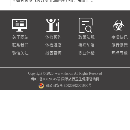
研究预测气候改变非洲疟疾分布：东南非风险上升，部分西非地区风险下降
关于网站
体检预约
政策法规
疫情快讯
联系我们
体检进度
疾病防治
旅行健康
微信关注
报告查询
职业体检
热点专题
Copyright ©
2026 www.ithc.cn, All Rights Reserved
闽ICP备05029045号
国际旅行卫生健康咨询网
闽公网安备 35020302001996号