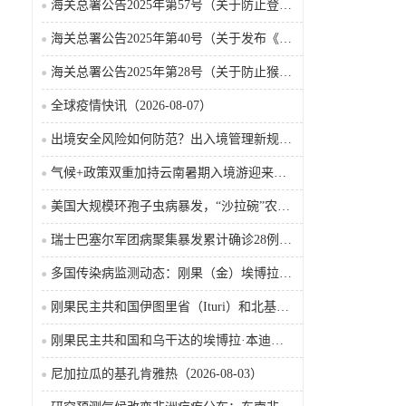
海关总署公告2025年第57号（关于防止登革热疫情传入我国的公告）
海关总署公告2025年第40号（关于发布《国境口岸传染病监测实施办法》的公告）
海关总署公告2025年第28号（关于防止猴痘疫情传入我国的公告）
全球疫情快讯（2026-08-07）
出境安全风险如何防范？出入境管理新规9月15日起施行
气候+政策双重加持云南暑期入境游迎来热潮
美国大规模环孢子虫病暴发，“沙拉碗”农业生产陷入低迷
瑞士巴塞尔军团病聚集暴发累计确诊28例含死亡病例
多国传染病监测动态：刚果（金）埃博拉确诊突破4000例
刚果民主共和国伊图里省（Ituri）和北基伍省（Nord-Kivu）的埃博拉·本迪布乔病毒病（2026-08-04）
刚果民主共和国和乌干达的埃博拉·本迪布乔病毒病（2026-08-04）
尼加拉瓜的基孔肯雅热（2026-08-03）