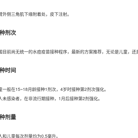
臂外侧三角肌下缘附着处，皮下注射。
种剂次
国目前尚无统一的水痘疫苗接种程序，最新的方案推荐，无论是儿童，还是
种时间
童一般在15~18月龄接种1剂次，4岁时接种第2剂次强化。
人未感染者，在非流行期接种，1月后接种第2剂强化。
种剂量
人和儿童每次剂量均为0.5毫升。