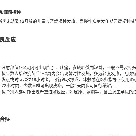
缓/谨慎接种
龄尚未达到12月龄的儿童应暂缓接种发热、急慢性疾病发作期暂缓接种哺
良反应
注射部位1~2天内可出现红肿、疼痛，多较轻微而短暂，一般不需要特殊
极少数人接种疫苗后1~2周内会出现暂时性发热，多为轻度发热，无须
发热或时间超过48小时者，可行温水擦浴、冰敷或在医师指导下使用退
72小时内，少数人群可出现皮疹，一般2天内多可自行缓解。
极个别人群可能出现严重过敏反应，如皮疹、紫癫等，甚至发生罕见的
合症