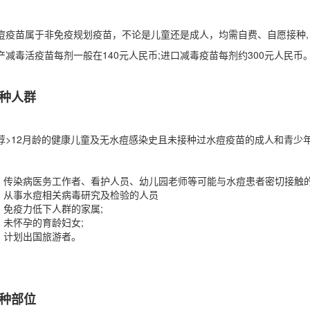
痘疫苗属于非免疫规划疫苗，不论是儿童还是成人，均需自费、自愿接种,
产减毒活疫苗每剂一般在140元人民币;进口减毒疫苗每剂约300元人民币
种人群
荐>12月龄的健康儿童及无水痘感染史且未接种过水痘疫苗的成人和青少
传染病医务工作者、看护人员、幼儿园老师等可能与水痘患者密切接触的
从事水痘相关病毒研究及检验的人员
免疫力低下人群的家属;
未怀孕的育龄妇女;
计划出国旅游者。
种部位