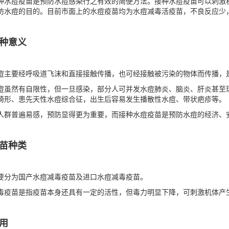
种水痘疫苗是预防水痘感染行之有效的简便方法。接种水痘疫苗可以刺激
防水痘的目的。目前市面上的水痘疫苗均为水痘减毒活疫苗，不良反应少
种意义
痘主要经呼吸道飞沫和直接接触传播，也可经接触被污染的物体而传播，
痘虽然有自限性，但一旦感染，部分人可并发水痘肺炎、脑炎、肝炎甚至瑞氏
畸形、患先天性水痘综合征，出生后容易发生播散性水痘、带状疤疹等。
人群普遍易感，预防显得更为重要，而接种水痘疫苗是预防水痘的经济、
苗种类
要分为国产水痘减毒疫苗及进口水痘减毒疫苗。
毒疫苗是指疫苗本身还具有一定的活性，但毒力明显下降，可刺激机体产
用