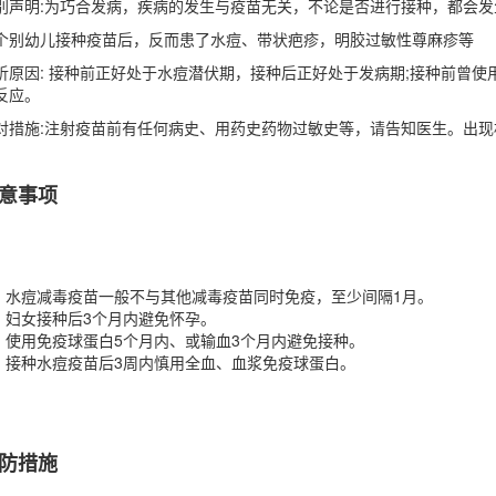
别声明:为巧合发病，疾病的发生与疫苗无关，不论是否进行接种，都会发
个别幼儿接种疫苗后，反而患了水痘、带状疤疹，明胶过敏性尊麻疹等
析原因: 接种前正好处于水痘潜伏期，接种后正好处于发病期;接种前曾
反应。
对措施:注射疫苗前有任何病史、用药史药物过敏史等，请告知医生。出
意事项
水痘减毒疫苗一般不与其他减毒疫苗同时免疫，至少间隔1月。
妇女接种后3个月内避免怀孕。
使用免疫球蛋白5个月内、或输血3个月内避免接种。
接种水痘疫苗后3周内慎用全血、血浆免疫球蛋白。
防措施