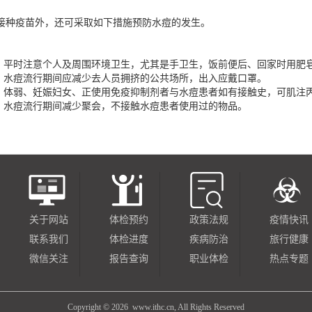
接种疫苗外，还可采取如下措施预防水痘的发生。
平时注意个人及周围环境卫生，尤其是手卫生，饭前便后、回家时用肥
水痘流行期间应减少去人员拥挤的公共场所，出入应戴口罩。
体弱、妊娠妇女、正使用免疫抑制剂者与水痘患者如有接触史，可肌注丙种球蛋白0
水痘流行期间减少聚会，不接触水痘患者使用过的物品。
关于网站
体检预约
政策法规
疫情快讯
联系我们
体检进度
疾病防治
旅行健康
微信关注
报告查询
职业体检
热点专题
Copyright ©
2026 www.ithc.cn, All Rights Reserved