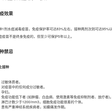
疫效果
种1剂水痘减毒疫苗，免疫保护率可达83%左右，接种两剂次则可达95%
痘疫苗不是终身免疫的，但至少可保护5年以上。
种禁忌
止接种
过敏体质者。
对疫苗中的任何成分过敏者。
孕妇。
免疫功能低下者 (如肿瘤、白血病、使用激素等免疫抑制剂者、放疗者)
淋巴计数少于1200/mm3，细胞免疫功能很差的个体。
患有严重神经系统疾病者，如癫痛发作期。