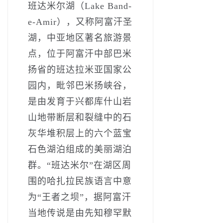
班达米尔湖（Lake Band-
e-Amir），又称阿富汗圣
湖，中亚地区著名旅游景
点，位于阿富汗中部巴米
扬省的班达拉米亚国家公
园内，毗邻巴米扬峡谷，
是由发育于兴都库什山岩
山地带断层和裂缝中的石
灰华堆积层上的六个蓝宝
石色湖泊组成的美丽湖泊
群。“班达米尔”在湖区周
围的哈扎拉民族语言中意
为“王者之坝”，据阿富汗
当地传说是由先知穆罕默