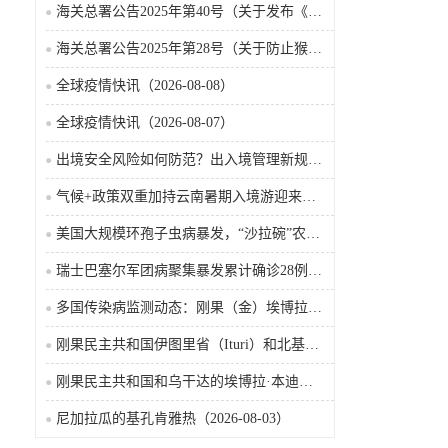
海关总署公告2025年第40号（关于发布《国境口岸传染病监测实施办法》的公告）
海关总署公告2025年第28号（关于防止猴痘疫情传入我国的公告）
全球疫情快讯（2026-08-08）
全球疫情快讯（2026-08-07）
出境安全风险如何防范？出入境管理新规9月15日起施行
气候+政策双重加持云南暑期入境游迎来热潮
美国大规模环孢子虫病暴发，“沙拉碗”农业生产陷入低迷
瑞士巴塞尔军团病聚集暴发累计确诊28例含死亡病例
多国传染病监测动态：刚果（金）埃博拉确诊突破4000例
刚果民主共和国伊图里省（Ituri）和北基伍省（Nord-Kivu）的埃博拉·本迪布乔病毒病（2026-08-04）
刚果民主共和国和乌干达的埃博拉·本迪布乔病毒病（2026-08-04）
尼加拉瓜的基孔肯雅热（2026-08-03）