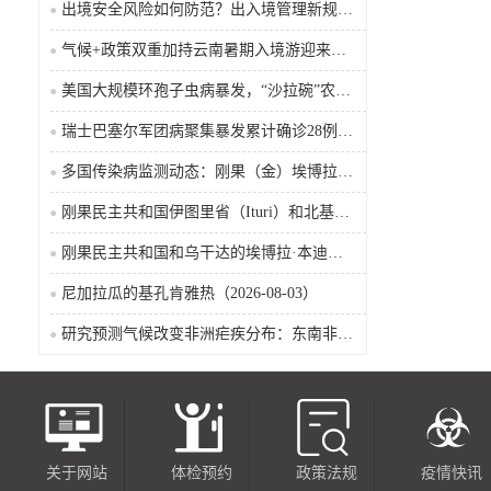
出境安全风险如何防范？出入境管理新规9月15日起施行
气候+政策双重加持云南暑期入境游迎来热潮
美国大规模环孢子虫病暴发，“沙拉碗”农业生产陷入低迷
瑞士巴塞尔军团病聚集暴发累计确诊28例含死亡病例
多国传染病监测动态：刚果（金）埃博拉确诊突破4000例
刚果民主共和国伊图里省（Ituri）和北基伍省（Nord-Kivu）的埃博拉·本迪布乔病毒病（2026-08-04）
刚果民主共和国和乌干达的埃博拉·本迪布乔病毒病（2026-08-04）
尼加拉瓜的基孔肯雅热（2026-08-03）
研究预测气候改变非洲疟疾分布：东南非风险上升，部分西非地区风险下降
关于网站
体检预约
政策法规
疫情快讯