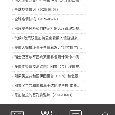
海关总署公告2025年第28号（关于防止猴痘疫情传入我国的公告）
全球疫情快讯（2026-08-08）
全球疫情快讯（2026-08-07）
出境安全风险如何防范？出入境管理新规9月15日起施行
气候+政策双重加持云南暑期入境游迎来热潮
美国大规模环孢子虫病暴发，“沙拉碗”农业生产陷入低迷
瑞士巴塞尔军团病聚集暴发累计确诊28例含死亡病例
多国传染病监测动态：刚果（金）埃博拉确诊突破4000例
刚果民主共和国伊图里省（Ituri）和北基伍省（Nord-Kivu）的埃博拉·本迪布乔病毒病（2026-08-04）
刚果民主共和国和乌干达的埃博拉·本迪布乔病毒病（2026-08-04）
尼加拉瓜的基孔肯雅热（2026-08-03）