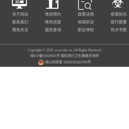
关于网站
体检预约
政策法规
疫情快讯
联系我们
体检进度
疾病防治
旅行健康
微信关注
报告查询
职业体检
热点专题
Copyright ©
2026 www.ithc.cn, All Rights Reserved
闽ICP备05029045号
国际旅行卫生健康咨询网
闽公网安备 35020302001996号