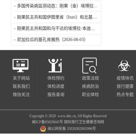
多国传染病监测动态：刚果（金）埃博拉确诊突破4000例
刚果民主共和国伊图里省（Ituri）和北基伍省（Nord-Kivu）的埃博拉·本迪布乔病毒病（2026-08-04）
刚果民主共和国和乌干达的埃博拉·本迪布乔病毒病（2026-08-04）
尼加拉瓜的基孔肯雅热（2026-08-03）
关于网站
体检预约
政策法规
疫情快讯
联系我们
体检进度
疾病防治
旅行健康
微信关注
报告查询
职业体检
热点专题
Copyright ©
2026 www.ithc.cn, All Rights Reserved
闽ICP备05029045号
国际旅行卫生健康咨询网
闽公网安备 35020302001996号