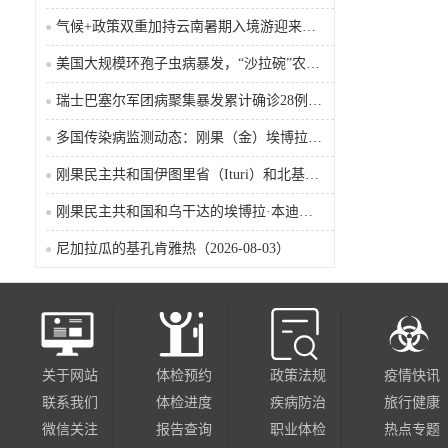
气候+政策双重加持云南暑期入境游迎来热潮
美国大规模环孢子虫病暴发，“沙拉碗”农业生产陷入低迷
瑞士巴塞尔军团病聚集暴发累计确诊28例含死亡病例
多国传染病监测动态：刚果（金）埃博拉确诊突破4000例
刚果民主共和国伊图里省（Ituri）和北基伍省（Nord-Kivu）的埃博拉·本迪布乔病毒病（2026-08-04）
刚果民主共和国和乌干达的埃博拉·本迪布乔病毒病（2026-08-04）
尼加拉瓜的基孔肯雅热（2026-08-03）
关于网站
体检预约
政策法规
疫情快讯
联系我们
体检进度
疾病防治
旅行健康
微信关注
报告查询
职业体检
热点专题