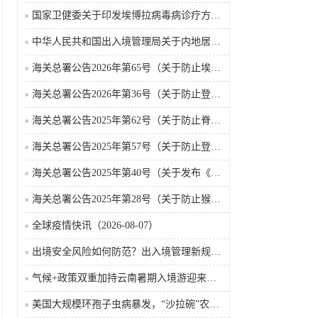
国家卫健委关于印发埃博拉病毒病诊疗方案（2026年版）的通知
中华人民共和国出入境管理局关于内地居民前往港澳地区定居审批条件的公告（2026-06-30）
海关总署公告2026年第65号（关于防止埃博拉病毒病疫情传入我国的公告）（2026-05-18）
海关总署公告2026年第36号（关于防止登革热疫情传入我国的公告）
海关总署公告2025年第62号（关于防止脊髓灰质炎疫情传入我国的公告）
海关总署公告2025年第57号（关于防止登革热疫情传入我国的公告）
海关总署公告2025年第40号（关于发布《国境口岸传染病监测实施办法》的公告）
海关总署公告2025年第28号（关于防止猴痘疫情传入我国的公告）
全球疫情快讯（2026-08-07）
出境安全风险如何防范？出入境管理新规9月15日起施行
气候+政策双重加持云南暑期入境游迎来热潮
美国大规模环孢子虫病暴发，“沙拉碗”农业生产陷入低迷