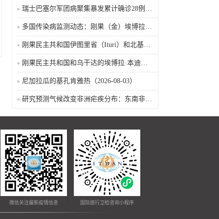
瑞士巴塞尔军团病聚集暴发累计确诊28例含死亡病例
多国传染病监测动态：刚果（金）埃博拉确诊突破4000例
刚果民主共和国伊图里省（Ituri）和北基伍省（Nord-Kivu）的埃博拉·本迪布乔病毒病（2026-08-04）
刚果民主共和国和乌干达的埃博拉·本迪布乔病毒病（2026-08-04）
尼加拉瓜的基孔肯雅热（2026-08-03）
研究预测气候改变非洲疟疾分布：东南非风险上升，部分西非地区风险下降
微信关注最新疫情信息
国际旅行卫检咨询小程序