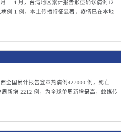
2 月 —4 月，台湾地区累计报告猴痘确诊病例12
入病例 1 例，本土传播特征显著，疫情已在本地
0 日，巴西全国累计报告登革热病例427000 例，死亡
月初单周新增 2212 例，为全球单周新增最高，蚊媒传