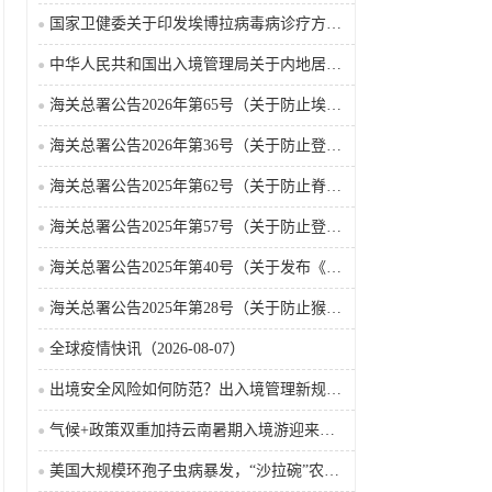
国家卫健委关于印发埃博拉病毒病诊疗方案（2026年版）的通知
中华人民共和国出入境管理局关于内地居民前往港澳地区定居审批条件的公告（2026-06-30）
海关总署公告2026年第65号（关于防止埃博拉病毒病疫情传入我国的公告）（2026-05-18）
海关总署公告2026年第36号（关于防止登革热疫情传入我国的公告）
海关总署公告2025年第62号（关于防止脊髓灰质炎疫情传入我国的公告）
海关总署公告2025年第57号（关于防止登革热疫情传入我国的公告）
海关总署公告2025年第40号（关于发布《国境口岸传染病监测实施办法》的公告）
海关总署公告2025年第28号（关于防止猴痘疫情传入我国的公告）
全球疫情快讯（2026-08-07）
出境安全风险如何防范？出入境管理新规9月15日起施行
气候+政策双重加持云南暑期入境游迎来热潮
美国大规模环孢子虫病暴发，“沙拉碗”农业生产陷入低迷