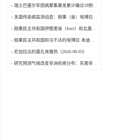
瑞士巴塞尔军团病聚集暴发累计确诊28例含死亡病例
多国传染病监测动态：刚果（金）埃博拉确诊突破4000例
刚果民主共和国伊图里省（Ituri）和北基伍省（Nord-Kivu）的埃博拉·本迪布乔病毒病（2026-08-04）
刚果民主共和国和乌干达的埃博拉·本迪布乔病毒病（2026-08-04）
尼加拉瓜的基孔肯雅热（2026-08-03）
研究预测气候改变非洲疟疾分布：东南非风险上升，部分西非地区风险下降