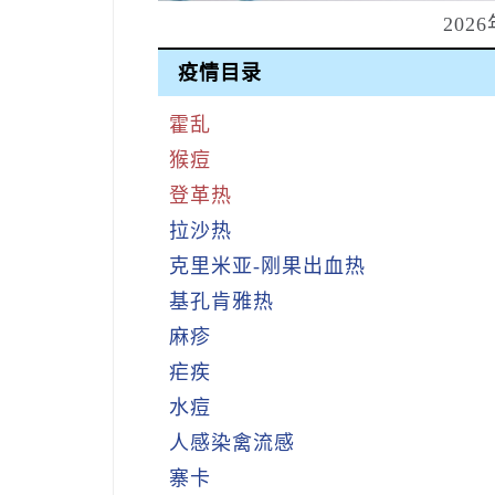
202
疫情目录
霍乱
猴痘
登革热
拉沙热
克里米亚‑刚果出血热
基孔肯雅热
麻疹
疟疾
水痘
人感染禽流感
寨卡