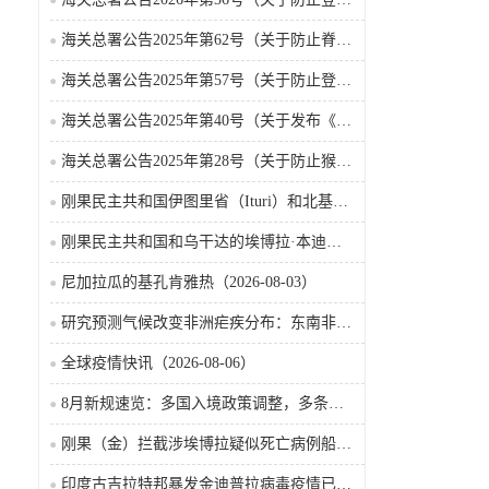
海关总署公告2025年第62号（关于防止脊髓灰质炎疫情传入我国的公告）
海关总署公告2025年第57号（关于防止登革热疫情传入我国的公告）
海关总署公告2025年第40号（关于发布《国境口岸传染病监测实施办法》的公告）
海关总署公告2025年第28号（关于防止猴痘疫情传入我国的公告）
刚果民主共和国伊图里省（Ituri）和北基伍省（Nord-Kivu）的埃博拉·本迪布乔病毒病（2026-08-04）
刚果民主共和国和乌干达的埃博拉·本迪布乔病毒病（2026-08-04）
尼加拉瓜的基孔肯雅热（2026-08-03）
研究预测气候改变非洲疟疾分布：东南非风险上升，部分西非地区风险下降
全球疫情快讯（2026-08-06）
8月新规速览：多国入境政策调整，多条国际航线加密
刚果（金）拦截涉埃博拉疑似死亡病例船只疫情已波及五省
印度古吉拉特邦暴发金迪普拉病毒疫情已致22名儿童死亡