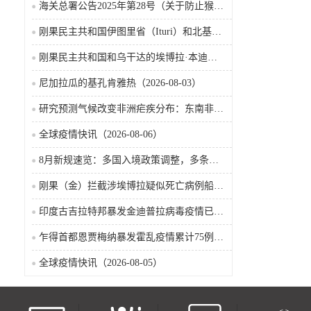
海关总署公告2025年第28号（关于防止猴痘疫情传入我国的公告）
刚果民主共和国伊图里省（Ituri）和北基伍省（Nord-Kivu）的埃博拉·本迪布乔病毒病（2026-08-04）
刚果民主共和国和乌干达的埃博拉·本迪布乔病毒病（2026-08-04）
尼加拉瓜的基孔肯雅热（2026-08-03）
研究预测气候改变非洲疟疾分布：东南非风险上升，部分西非地区风险下降
全球疫情快讯（2026-08-06）
8月新规速览：多国入境政策调整，多条国际航线加密
刚果（金）拦截涉埃博拉疑似死亡病例船只疫情已波及五省
印度古吉拉特邦暴发金迪普拉病毒疫情已致22名儿童死亡
乍得首都恩贾梅纳暴发霍乱疫情累计75例确诊8人死亡（2026-08-05）
全球疫情快讯（2026-08-05）