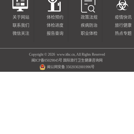
关于网站
体检预约
政策法规
疫情快讯
联系我们
体检进度
疾病防治
旅行健康
微信关注
报告查询
职业体检
热点专题
Copyright ©
2026 www.ithc.cn, All Rights Reserved
闽ICP备05029045号
国际旅行卫生健康咨询网
闽公网安备 35020302001996号