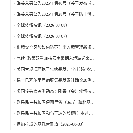
海关总署公告2025年第40号（关于发布《国境口岸传染病监测实施办法》的公告）
海关总署公告2025年第28号（关于防止猴痘疫情传入我国的公告）
全球疫情快讯（2026-08-08）
全球疫情快讯（2026-08-07）
出境安全风险如何防范？出入境管理新规9月15日起施行
气候+政策双重加持云南暑期入境游迎来热潮
美国大规模环孢子虫病暴发，“沙拉碗”农业生产陷入低迷
瑞士巴塞尔军团病聚集暴发累计确诊28例含死亡病例
多国传染病监测动态：刚果（金）埃博拉确诊突破4000例
刚果民主共和国伊图里省（Ituri）和北基伍省（Nord-Kivu）的埃博拉·本迪布乔病毒病（2026-08-04）
刚果民主共和国和乌干达的埃博拉·本迪布乔病毒病（2026-08-04）
尼加拉瓜的基孔肯雅热（2026-08-03）