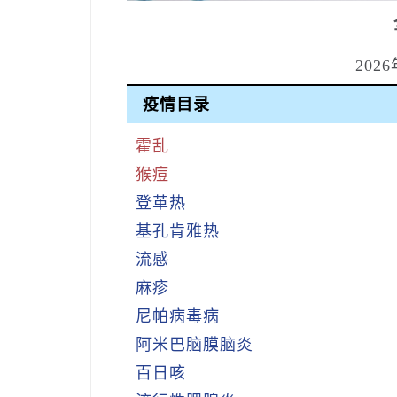
202
疫情目录
霍乱
猴痘
登革热
基孔肯雅热
流感
麻疹
尼帕病毒病
阿米巴脑膜脑炎
百日咳