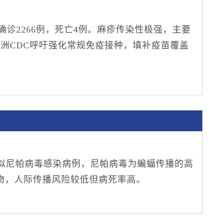
中确诊2266例，死亡4例。麻疹传染性极强，主要
洲CDC呼吁强化常规免疫接种，填补疫苗覆盖
疑似尼帕病毒感染病例，尼帕病毒为蝙蝠传播的高
物，人际传播风险较低但病死率高。