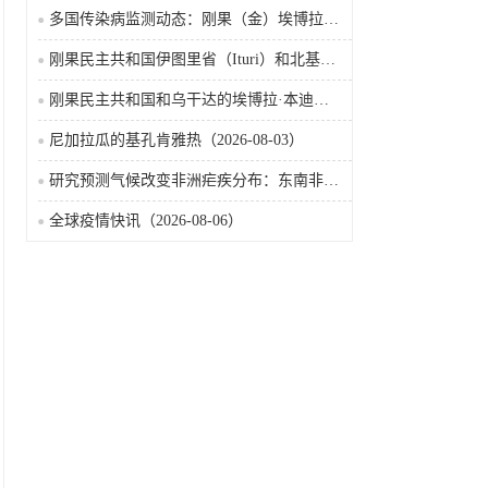
多国传染病监测动态：刚果（金）埃博拉确诊突破4000例
刚果民主共和国伊图里省（Ituri）和北基伍省（Nord-Kivu）的埃博拉·本迪布乔病毒病（2026-08-04）
刚果民主共和国和乌干达的埃博拉·本迪布乔病毒病（2026-08-04）
尼加拉瓜的基孔肯雅热（2026-08-03）
研究预测气候改变非洲疟疾分布：东南非风险上升，部分西非地区风险下降
全球疫情快讯（2026-08-06）