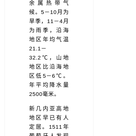
余属热带气
候。5－10月为
旱季，11－4月
为雨季，沿海
地区年均气温
21.1－
32.2℃，山地
地区比沿海地
区低5－6℃。
年平均降水量
2500毫米。
新几内亚高地
地区早已有人
定居。1511年