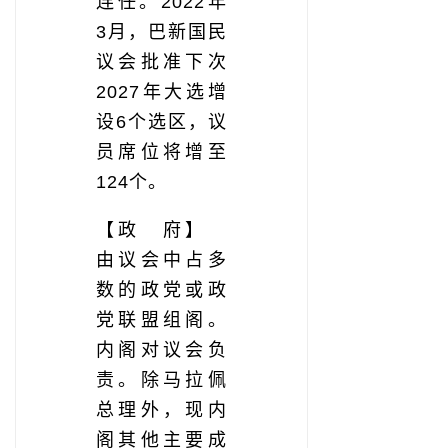
连任。2022年
3月，巴新国民
议会批准下次
2027年大选增
设6个选区，议
员席位将增至
124个。
【政 府】
由议会中占多
数的政党或政
党联盟组阁。
内阁对议会负
责。除马拉佩
总理外，现内
阁其他主要成