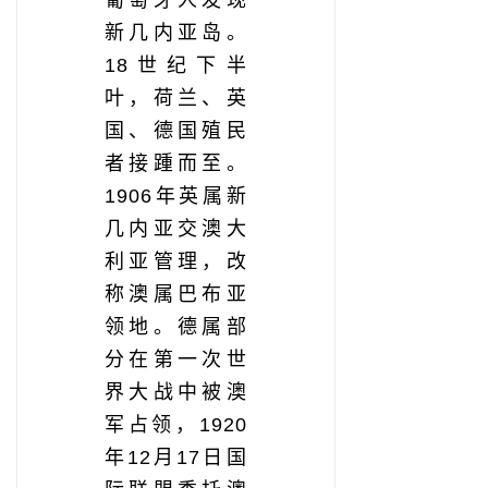
葡萄牙人发现
新几内亚岛。
18世纪下半
叶，荷兰、英
国、德国殖民
者接踵而至。
1906年英属新
几内亚交澳大
利亚管理，改
称澳属巴布亚
领地。德属部
分在第一次世
界大战中被澳
军占领，1920
年12月17日国