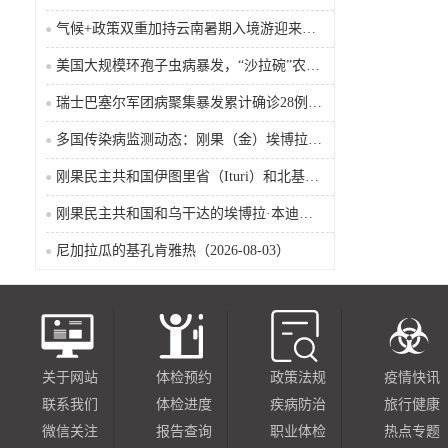
气候+政策双重加持云南暑期入境游迎来热潮
美国大规模环孢子虫病暴发，“沙拉碗”农业生产陷入低迷
瑞士巴塞尔军团病聚集暴发累计确诊28例含死亡病例
多国传染病监测动态：刚果（金）埃博拉确诊突破4000例
刚果民主共和国伊图里省（Ituri）和北基伍省（Nord-Kivu）的埃博拉·本迪布乔病毒病（2026-08-04）
刚果民主共和国和乌干达的埃博拉·本迪布乔病毒病（2026-08-04）
尼加拉瓜的基孔肯雅热（2026-08-03）
关于网站
体检预约
政策法规
疫情快讯
联系我们
体检进度
疾病防治
旅行健康
微信关注
报告查询
职业体检
热点专题