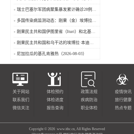
瑞士巴塞尔军团病聚集暴发累计确诊28例含死亡病例
多国传染病监测动态：刚果（金）埃博拉确诊突破4000例
刚果民主共和国伊图里省（Ituri）和北基伍省（Nord-Kivu）的埃博拉·本迪布乔病毒病（2026-08-04）
刚果民主共和国和乌干达的埃博拉·本迪布乔病毒病（2026-08-04）
尼加拉瓜的基孔肯雅热（2026-08-03）
关于网站
体检预约
政策法规
疫情快讯
联系我们
体检进度
疾病防治
旅行健康
微信关注
报告查询
职业体检
热点专题
Copyright ©
2026 www.ithc.cn, All Rights Reserved