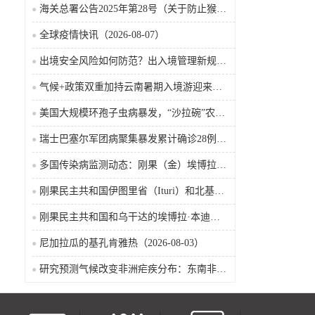
海关总署公告2025年第28号（关于防止猴痘疫情传入我国的公告）
全球疫情快讯（2026-08-07）
出境安全风险如何防范？出入境管理新规9月15日起施行
气候+政策双重加持云南暑期入境游迎来热潮
美国大规模环孢子虫病暴发，“沙拉碗”农业生产陷入低迷
瑞士巴塞尔军团病聚集暴发累计确诊28例含死亡病例
多国传染病监测动态：刚果（金）埃博拉确诊突破4000例
刚果民主共和国伊图里省（Ituri）和北基伍省（Nord-Kivu）的埃博拉·本迪布乔病毒病（2026-08-04）
刚果民主共和国和乌干达的埃博拉·本迪布乔病毒病（2026-08-04）
尼加拉瓜的基孔肯雅热（2026-08-03）
研究预测气候改变非洲疟疾分布：东南非风险上升，部分西非地区风险下降