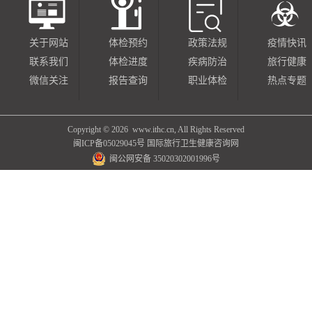
关于网站
体检预约
政策法规
疫情快讯
联系我们
体检进度
疾病防治
旅行健康
微信关注
报告查询
职业体检
热点专题
Copyright ©
2026 www.ithc.cn, All Rights Reserved
闽ICP备05029045号
国际旅行卫生健康咨询网
闽公网安备 35020302001996号