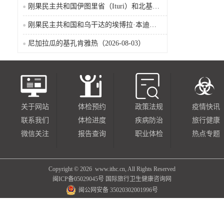
刚果民主共和国伊图里省（Ituri）和北基伍省（Nord-Kivu）的埃博拉·本迪布乔病毒病（2026-08-04）
刚果民主共和国和乌干达的埃博拉·本迪布乔病毒病（2026-08-04）
尼加拉瓜的基孔肯雅热（2026-08-03）
关于网站
体检预约
政策法规
疫情快讯
联系我们
体检进度
疾病防治
旅行健康
微信关注
报告查询
职业体检
热点专题
Copyright ©
2026 www.ithc.cn, All Rights Reserved
闽ICP备05029045号
国际旅行卫生健康咨询网
闽公网安备 35020302001996号